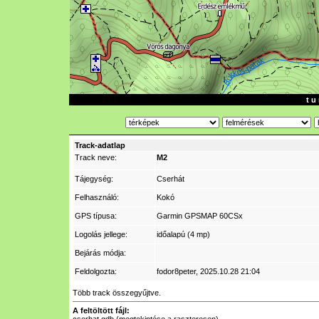
t u 
Track-adatlap
Track neve:
M2
Tájegység:
Cserhát
Felhasználó:
Kokó
GPS típusa:
Garmin GPSMAP 60CSx
Logolás jellege:
időalapú (4 mp)
Bejárás módja:
Feldolgozta:
fodor8peter
, 2025.10.28 21:04
Több track összegyűjtve.
A feltöltött fájl: