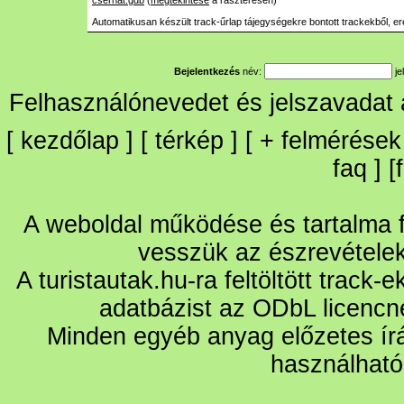
cserhat.gdb
(
megtekintése
a raszteresen)
Automatikusan készült track-űrlap tájegységekre bontott trackekből, er
Bejelentkezés
név:
je
Felhasználónevedet és jelszavadat
[
kezdőlap
] [
térkép
] [
+
felmérések
faq
] [
A weboldal működése és tartalma fo
vesszük az észrevétele
A turistautak.hu-ra feltöltött track-
adatbázist az ODbL licencn
Minden egyéb anyag előzetes írá
használható