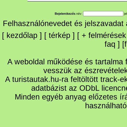
Bejelentkezés
név:
je
Felhasználónevedet és jelszavadat
[
kezdőlap
] [
térkép
] [
+
felmérések
faq
] [
A weboldal működése és tartalma fo
vesszük az észrevétele
A turistautak.hu-ra feltöltött track-
adatbázist az ODbL licencn
Minden egyéb anyag előzetes írá
használható