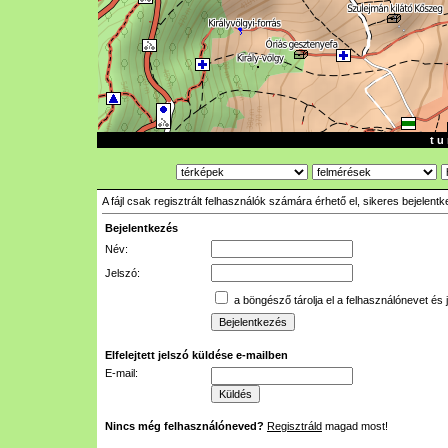
t u 
A fájl csak regisztrált felhasználók számára érhető el, sikeres bejelent
Bejelentkezés
Név:
Jelszó:
a böngésző tárolja el a felhasználónevet és 
Elfelejtett jelszó küldése e-mailben
E-mail:
Nincs még felhasználóneved?
Regisztráld
magad most!