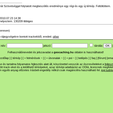
 Szövetséggel folytatott megbeszélés eredménye egy régi és egy új térkép. Feltöltöttem.
, 2010.07.23 14:38
thelyeztem. 130209 tibbigeo
teresen)
 tájegységekre bontott trackekből, eredeti:
other
név:
jelszó:
tárolás
[
Felhasználónevedet és jelszavadat a
geocaching.hu
oldalon is használhatod!
ezdőlap
] [
térkép
] [
+
felmérések
~
] [
+
útvonalak
~
] [
+
poi
~
] [
belépés
] [
faq
] [
fórum
]
[
emai
 és tartalma folyamatos fejlesztés alatt áll, köszönettel vesszük az észrevételeket a
fejlesz
ltött track-eket és a letölthető térképeket, azaz térképi adatbázist az ODbL licencnek megfele
n egyéb anyag előzetes írásbeli engedély nélkül csak magáncélra használható fel.
jogi tudni