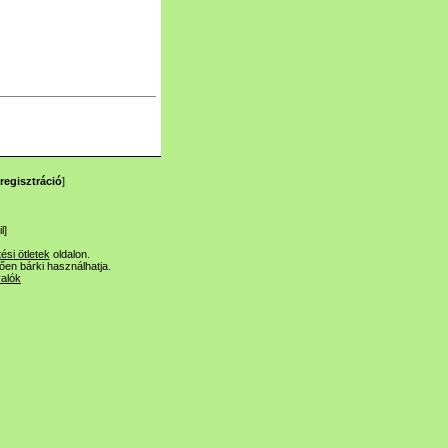
regisztráció
]
l
]
tési ötletek
oldalon.
lően bárki használhatja.
valók