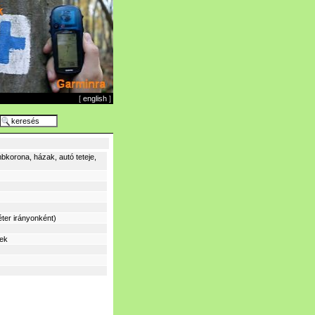
[
english
]
bkorona, házak, autó teteje,
ter irányonként)
sek