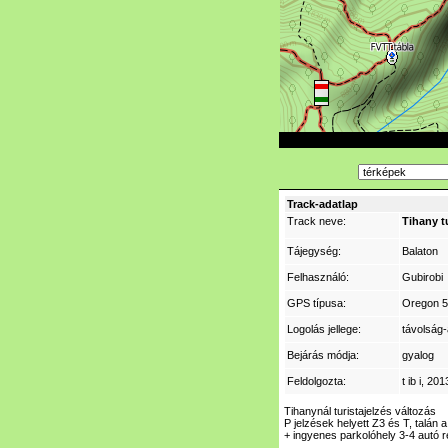
Track-adatlap
Track neve:
Tihany t
Tájegység:
Balaton
Felhasználó:
Gubirobi
GPS típusa:
Oregon 
Logolás jellege:
távolság-
Bejárás módja:
gyalog
Feldolgozta:
t ib i
, 201
Tihanynál turistajelzés változás
P jelzések helyett Z3 és T, talán
+ ingyenes parkolóhely 3-4 autó 