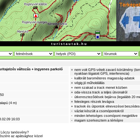
t u r i s t a u t a k . h u
uritajelzés változás + ingyenes parkoló
+
nem volt GPS-vételt zavaró körülmény (lom
nyakban lógatott GPS, interferencia)
-
kalibrált barométeres magasság-adatok
+
végig jó műholdállás
+
nem szakad a track menet közben
+
oda-vissza track a teljes útvonalról
550
-
útkereszteződések bejárva (legalább 20 mé
+
felesleges részek levágva
alapú (4 m)
+
trackek és útpontok elnevezései beszéde
-
vázlat készült a csomópontokról
-
minden lehetséges csomópont megjelölve
3.02.09 16:03
-
magam szerkesztem a térképre
 a Lóczy tanösvény?
részére az apátsághoz közel