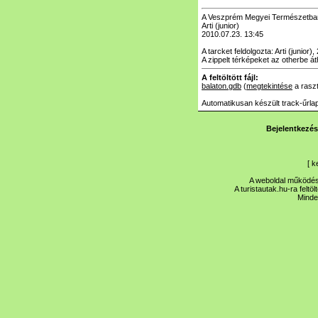
A Veszprém Megyei Természetbarát
Arti (junior)
2010.07.23. 13:45
A tarcket feldolgozta: Arti (junior)
A zippelt térképeket az otherbe á
A feltöltött fájl:
balaton.gdb
(
megtekintése
a rasz
Automatikusan készült track-űrlap
Bejelentkezés
[
k
A weboldal működése
A turistautak.hu-ra feltö
Minde