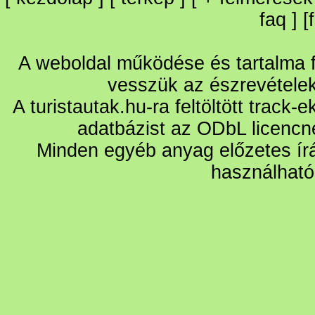
faq
] [
A weboldal működése és tartalma fo
vesszük az észrevétele
A turistautak.hu-ra feltöltött track-
adatbázist az ODbL licencn
Minden egyéb anyag előzetes írá
használható