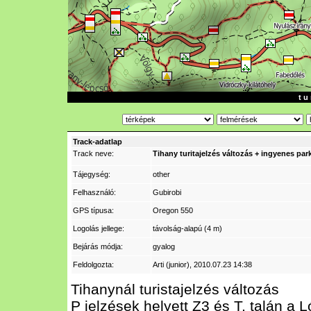
t u 
Track-adatlap
Track neve:
Tihany turitajelzés változás + ingyenes par
Tájegység:
other
Felhasználó:
Gubirobi
GPS típusa:
Oregon 550
Logolás jellege:
távolság-alapú (4 m)
Bejárás módja:
gyalog
Feldolgozta:
Arti (junior)
, 2010.07.23 14:38
Tihanynál turistajelzés változás
P jelzések helyett Z3 és T, talán a