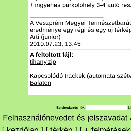
+ ingyenes parkolóhely 3-4 autó ré
A Veszprém Megyei Természetbarát 
eredménye egy régi és egy új térkép
Arti (junior)
2010.07.23. 13:45
A feltöltött fájl:
tihany.zip
Kapcsolódó trackek (automata szétvá
Balaton
Bejelentkezés
név:
je
Felhasználónevedet és jelszavadat
[
kezdőlap
] [
térkép
] [
+
felmérések