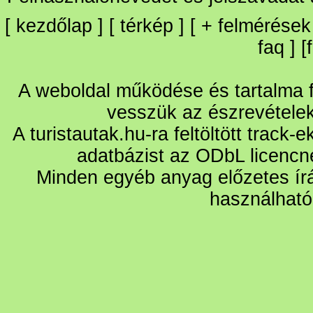
[
kezdőlap
] [
térkép
] [
+
felmérések
faq
] [
A weboldal működése és tartalma fo
vesszük az észrevétele
A turistautak.hu-ra feltöltött track-
adatbázist az ODbL licencn
Minden egyéb anyag előzetes írá
használható