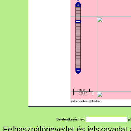
térkép teljes ablakban
Bejelentkezés
név:
je
Felhasználónevedet és jelszavadat