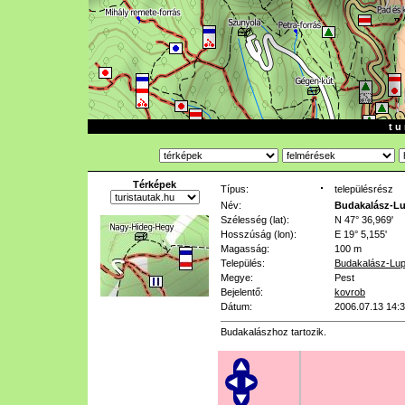
t u 
Térképek
Típus:
településrész
Név:
Budakalász-Lu
Szélesség (lat):
N 47° 36,969'
Hosszúság (lon):
E 19° 5,155'
Magasság:
100 m
Település:
Budakalász-Lup
Megye:
Pest
Bejelentő:
kovrob
Dátum:
2006.07.13 14:
Budakalászhoz tartozik.