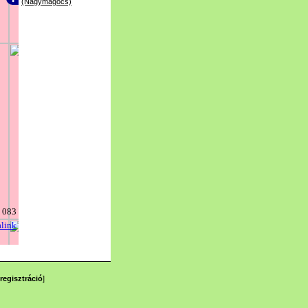
(Nagymágocs)
regisztráció
]