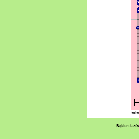
térké
Bejelentkezés