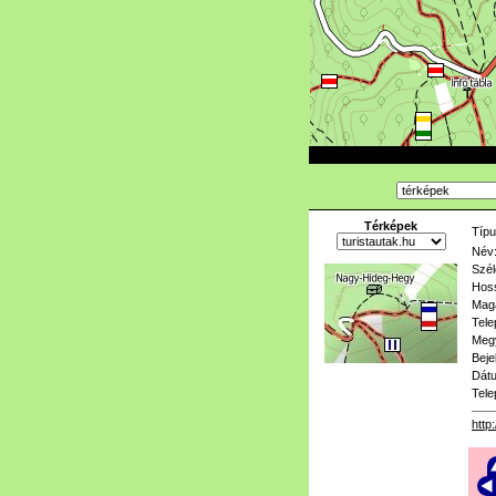
Térképek
Típu
Név
Szél
Hoss
Mag
Tele
Meg
Beje
Dát
Tele
http