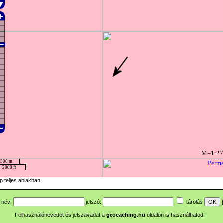
p teljes ablakban
név:
jelszó:
tárolás
[
Felhasználónevedet és jelszavadat a
geocaching.hu
oldalon is használhatod!