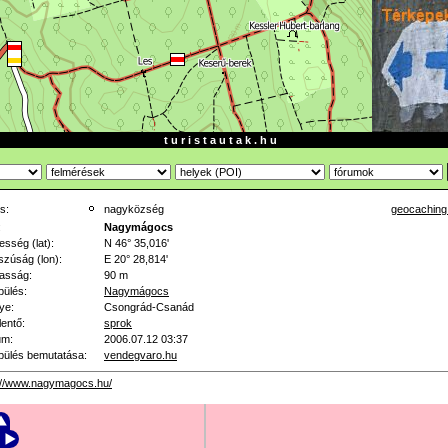
t u r i s t a u t a k . h u
s:
nagyközség
geocaching
:
Nagymágocs
esség (lat):
N 46° 35,016'
zúság (lon):
E 20° 28,814'
asság:
90 m
pülés:
Nagymágocs
ye:
Csongrád-Csanád
lentő:
sprok
um:
2006.07.12 03:37
pülés bemutatása:
vendegvaro.hu
://www.nagymagocs.hu/