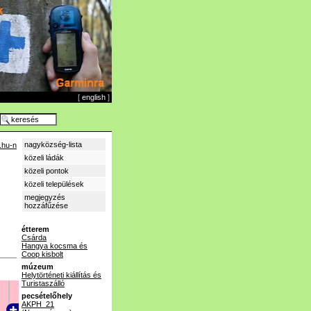
[
english
]
nagyközség-lista
.hu-n
közeli ládák
közeli pontok
közeli települések
megjegyzés
hozzáfűzése
étterem
Csárda
Hangya kocsma és
Coop kisbolt
múzeum
Helytörténeti kiállítás és
Turistaszálló
pecsételőhely
AKPH_21