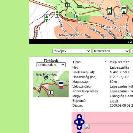
t u 
Térképek
Típus:
településrész
Név:
Lajosszállás
Szélesség (lat):
N 46° 36,590'
Hosszúság (lon):
E 20° 27,142'
Magasság:
80 m
Valószínűleg
Lajosszállás
kül
Közeli települések:
Lajosszállás
0 
Megye:
Csongrád-Csan
Bejelentő:
sprok
Dátum:
2009.09.09 09: