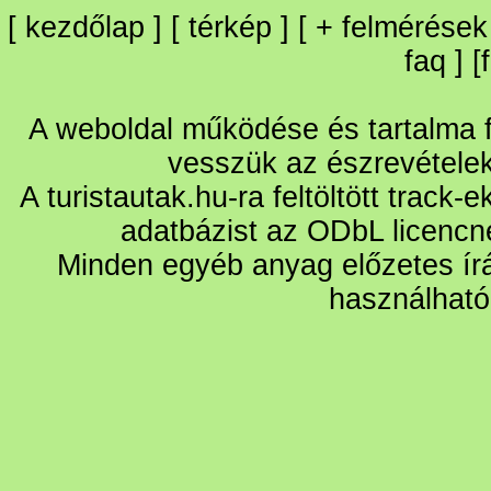
[
kezdőlap
] [
térkép
] [
+
felmérések
faq
] [
A weboldal működése és tartalma fo
vesszük az észrevétele
A turistautak.hu-ra feltöltött track-
adatbázist az ODbL licencn
Minden egyéb anyag előzetes írá
használható