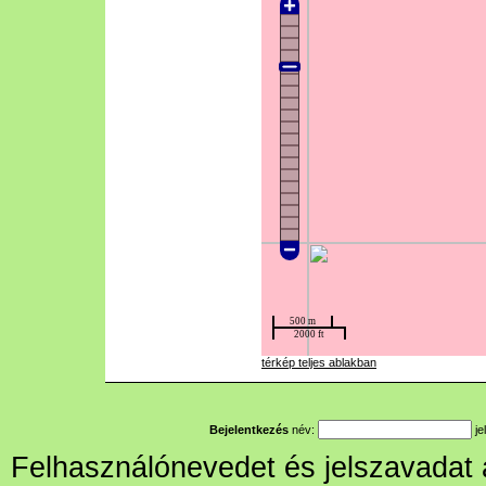
térkép teljes ablakban
Bejelentkezés
név:
je
Felhasználónevedet és jelszavadat