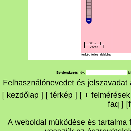
térkép teljes ablakban
Bejelentkezés
név:
je
Felhasználónevedet és jelszavadat
[
kezdőlap
] [
térkép
] [
+
felmérések
faq
] [
A weboldal működése és tartalma fo