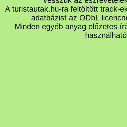
vesszük az észrevétele
A turistautak.hu-ra feltöltött track-
adatbázist az ODbL licencn
Minden egyéb anyag előzetes írá
használható