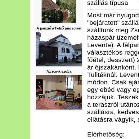
szállás típusa
Most már nyugodt
"bejáratott" száll
A panzió a Felső piacsoron
szálltunk meg Zs
házaspár üzemelte
Levente). A félpa
választékos regge
főétel, desszert)
ár éjszakánként.
Az egyik szoba
Tulitéknál. Leven
módon. Csak ajánl
egy ebéd vagy eg
hozzájuk. Teszek f
a teraszról utáno
szállásra, kedve
ellátásra vágyik, 
Elérhetőség: