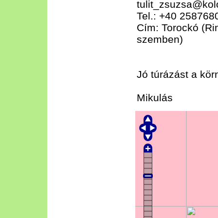
tulit_zsuzsa@kol
Tel.: +40 25876
Cím: Torockó (R
szemben)
Jó túrázást a kö
Mikulás