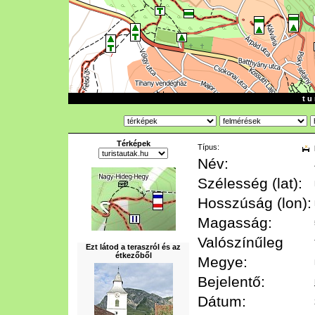
t u 
Térképek
Típus:
Név:
Szélesség (lat):
Hosszúság (lon):
Magasság:
Valószínűleg
Ezt látod a teraszról és az
étkezőből
Megye:
Bejelentő:
Dátum: