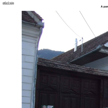
előző kép
A pan