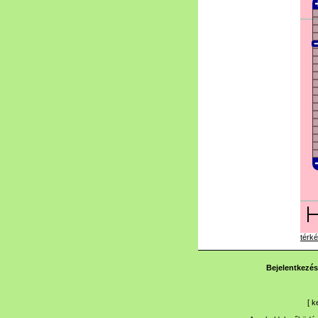
térké
Bejelentkezés
[
k