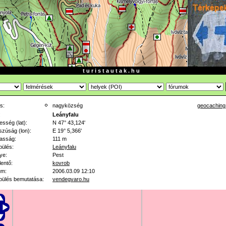
t u r i s t a u t a k . h u
s:
nagyközség
geocaching
:
Leányfalu
esség (lat):
N 47° 43,124'
zúság (lon):
E 19° 5,366'
asság:
111 m
pülés:
Leányfalu
ye:
Pest
lentő:
kovrob
um:
2006.03.09 12:10
pülés bemutatása:
vendegvaro.hu