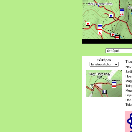
Térképek
Típu
Név
Szél
Hoss
Mag
Tele
Meg
Beje
Dát
Tele