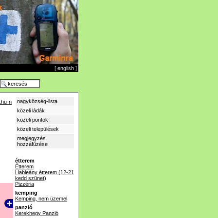
[
english
]
nagyközség-lista
.hu-n
közeli ládák
közeli pontok
közeli települések
megjegyzés
hozzáfűzése
étterem
Étterem
Hableány étterem (12-21
kedd szünet)
Pizzéria
kemping
Kemping, nem üzemel
panzió
Kerekhegy Panzió