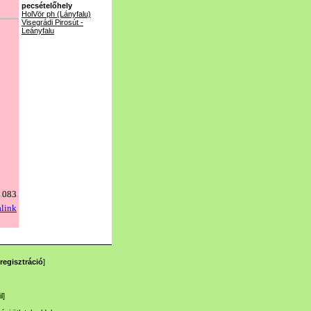
pecsételőhely
HolVör ph (Lányfalu)
Visegrádi Pirosút -
Leányfalu
regisztráció
]
l
]