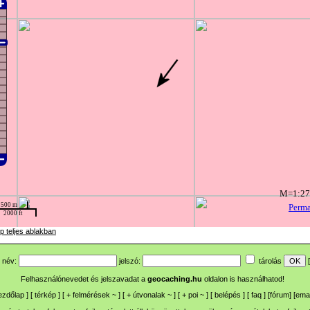
p teljes ablakban
név:
jelszó:
tárolás
[
Felhasználónevedet és jelszavadat a
geocaching.hu
oldalon is használhatod!
ezdőlap
] [
térkép
] [
+
felmérések
~
] [
+
útvonalak
~
] [
+
poi
~
] [
belépés
] [
faq
] [
fórum
]
[
emai