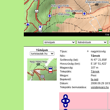
t u 
Térképek
Típus:
nagyközség
Név:
Tárnok
Szélesség (lat):
N 47° 21,658'
Hosszúság (lon):
E 18° 51,422'
Magasság:
107 m
Település:
Tárnok
Megye:
Pest
Bejelentő:
fa-peti
Dátum:
2008.09.29 18:
Település bemutatása:
vendegvaro.hu