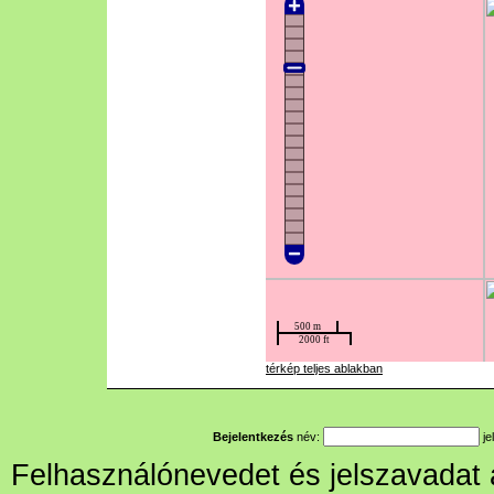
térkép teljes ablakban
Bejelentkezés
név:
je
Felhasználónevedet és jelszavadat