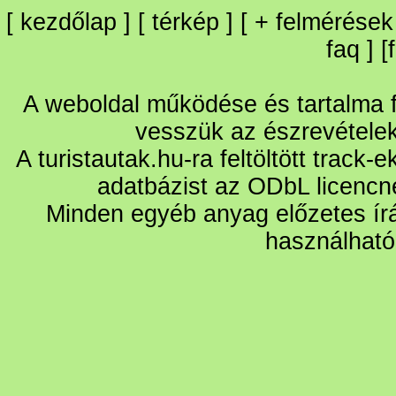
[
kezdőlap
] [
térkép
] [
+
felmérések
faq
] [
A weboldal működése és tartalma fo
vesszük az észrevétele
A turistautak.hu-ra feltöltött track-
adatbázist az ODbL licencn
Minden egyéb anyag előzetes írá
használható