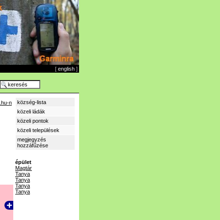
[
english
]
község-lista
.hu-n
közeli ládák
közeli pontok
közeli települések
megjegyzés
hozzáfűzése
épület
Magtár
Tanya
Tanya
Tanya
Tanya