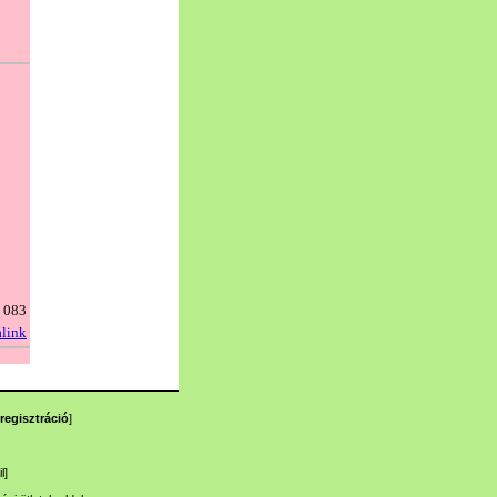
regisztráció
]
l
]