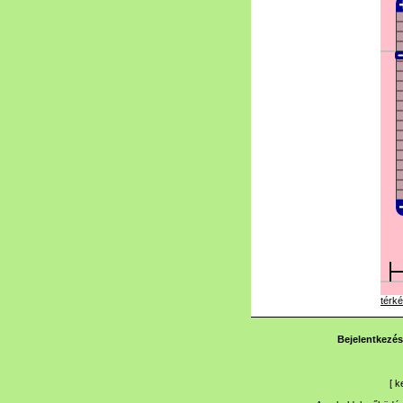
térké
Bejelentkezés
[
k