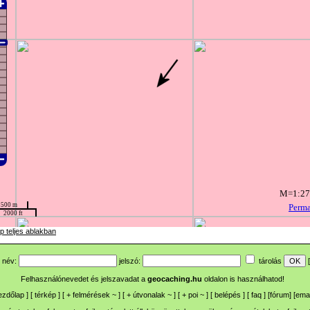
p teljes ablakban
név:
jelszó:
tárolás
[
Felhasználónevedet és jelszavadat a
geocaching.hu
oldalon is használhatod!
ezdőlap
] [
térkép
] [
+
felmérések
~
] [
+
útvonalak
~
] [
+
poi
~
] [
belépés
] [
faq
] [
fórum
]
[
emai