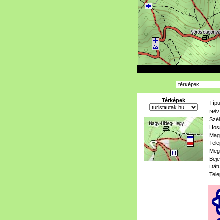
Térképek
Típu
Név
Szél
Hoss
Mag
Tele
Meg
Beje
Dát
Tele