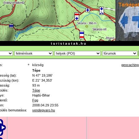
t u r i s t a u t a k . h u
s:
község
geocaching
:
Tépe
esség (lat):
N 47° 19,186'
zúság (lon):
E 21° 34,353'
asság:
93 m
pülés:
Tépe
ye:
Hajdú-Bihar
lentő:
Fgg
um:
2008.04.29 23:55
pülés bemutatása:
vendegvaro.hu