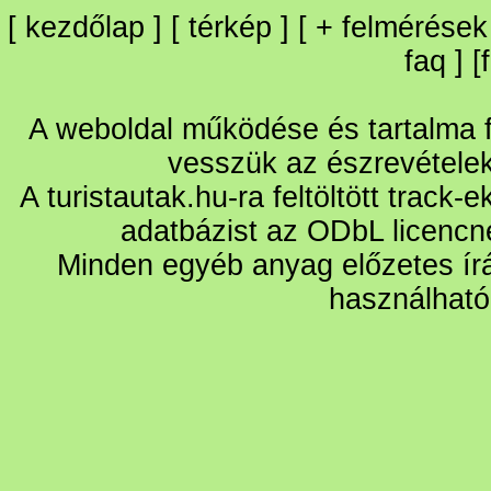
[
kezdőlap
] [
térkép
] [
+
felmérések
faq
] [
A weboldal működése és tartalma fo
vesszük az észrevétele
A turistautak.hu-ra feltöltött track-
adatbázist az ODbL licencn
Minden egyéb anyag előzetes írá
használható