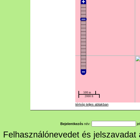
térkép teljes ablakban
Bejelentkezés
név:
je
Felhasználónevedet és jelszavadat