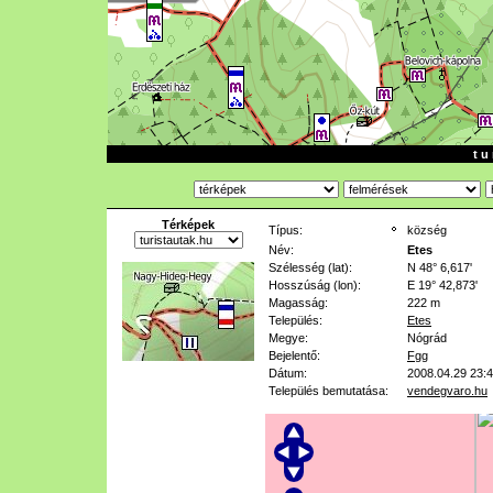
t u 
Térképek
Típus:
község
Név:
Etes
Szélesség (lat):
N 48° 6,617'
Hosszúság (lon):
E 19° 42,873'
Magasság:
222 m
Település:
Etes
Megye:
Nógrád
Bejelentő:
Fgg
Dátum:
2008.04.29 23:
Település bemutatása:
vendegvaro.hu