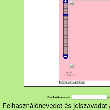
térkép teljes ablakban
Bejelentkezés
név:
je
Felhasználónevedet és jelszavadat