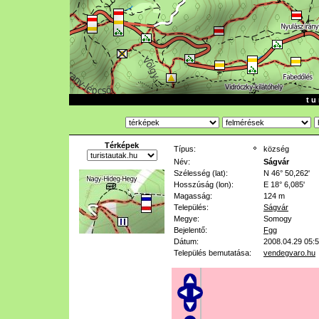
t u 
Térképek
Típus:
község
Név:
Ságvár
Szélesség (lat):
N 46° 50,262'
Hosszúság (lon):
E 18° 6,085'
Magasság:
124 m
Település:
Ságvár
Megye:
Somogy
Bejelentő:
Fgg
Dátum:
2008.04.29 05:
Település bemutatása:
vendegvaro.hu