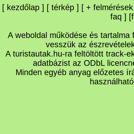
[
kezdőlap
] [
térkép
] [
+
felmérések
faq
] [
A weboldal működése és tartalma fo
vesszük az észrevétele
A turistautak.hu-ra feltöltött track-
adatbázist az ODbL licencn
Minden egyéb anyag előzetes írá
használható