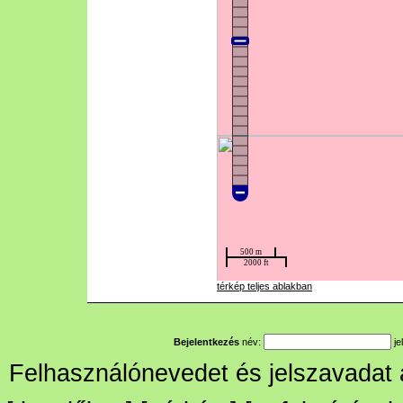
térkép teljes ablakban
Bejelentkezés
név:
je
Felhasználónevedet és jelszavadat