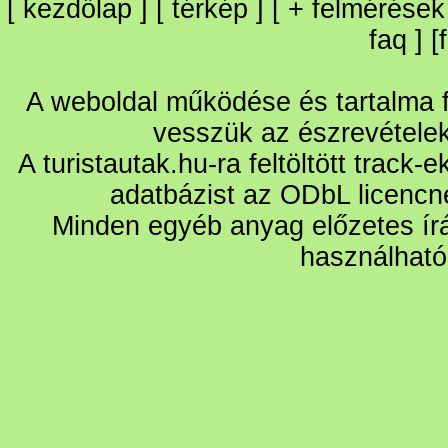
[
kezdőlap
] [
térkép
] [
+
felmérések
faq
] [
A weboldal működése és tartalma fo
vesszük az észrevétele
A turistautak.hu-ra feltöltött track-
adatbázist az ODbL licencn
Minden egyéb anyag előzetes írá
használható