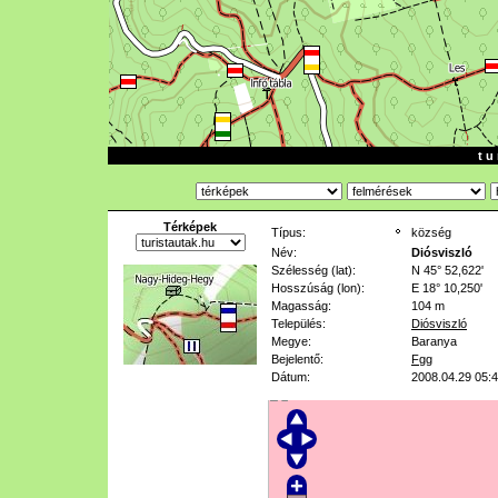
t u 
Térképek
Típus:
község
Név:
Diósviszló
Szélesség (lat):
N 45° 52,622'
Hosszúság (lon):
E 18° 10,250'
Magasság:
104 m
Település:
Diósviszló
Megye:
Baranya
Bejelentő:
Fgg
Dátum:
2008.04.29 05: