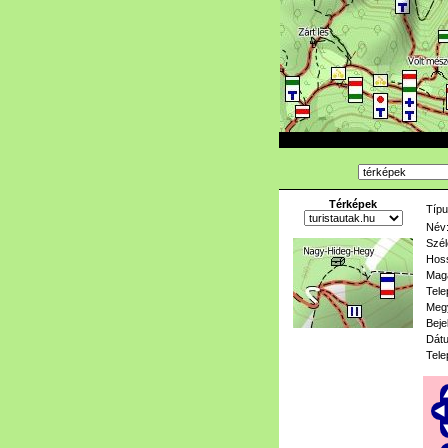
Térképek
Típu
Név
Szél
Hoss
Mag
Tele
Meg
Beje
Dát
Tele