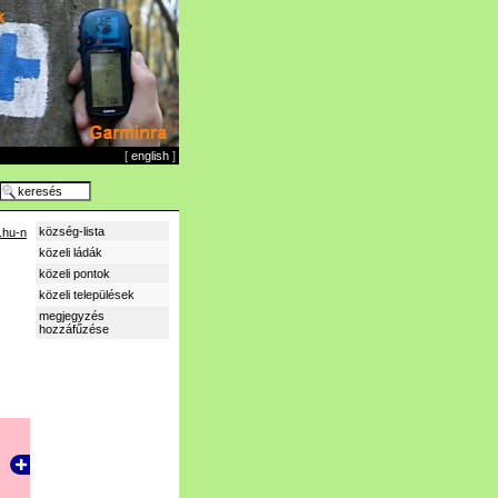
[
english
]
község-lista
.hu-n
közeli ládák
közeli pontok
közeli települések
megjegyzés
hozzáfűzése