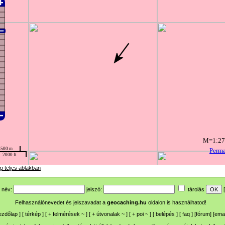
p teljes ablakban
név:
jelszó:
tárolás
[
Felhasználónevedet és jelszavadat a
geocaching.hu
oldalon is használhatod!
ezdőlap
] [
térkép
] [
+
felmérések
~
] [
+
útvonalak
~
] [
+
poi
~
] [
belépés
] [
faq
] [
fórum
]
[
emai