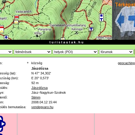
t u r i s t a u t a k . h u
s:
község
geocaching
:
Jászdózsa
esség (lat):
N 47° 34,302'
zúság (lon):
E 20° 0,573'
asság:
92 m
pülés:
Jászdózsa
ye:
Jász-Nagykun-Szolnok
lentő:
Stimm
um:
2008.04.12 15:44
pülés bemutatása:
vendegvaro.hu