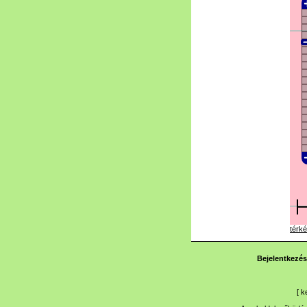
térké
Bejelentkezés
[
k