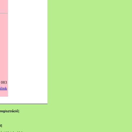
regisztráció
]
l
]