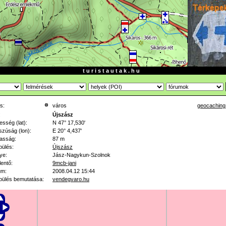
t u r i s t a u t a k . h u
s:
város
geocaching
:
Újszász
esség (lat):
N 47° 17,530'
zúság (lon):
E 20° 4,437'
asság:
87 m
pülés:
Újszász
ye:
Jász-Nagykun-Szolnok
lentő:
9mcb-jani
um:
2008.04.12 15:44
pülés bemutatása:
vendegvaro.hu