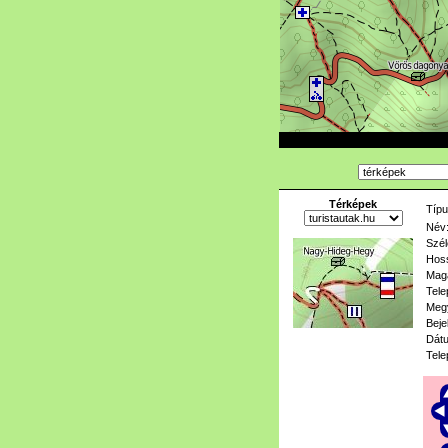
Térképek
Típu
Név
Szél
Hoss
Mag
Tele
Meg
Beje
Dát
Tele