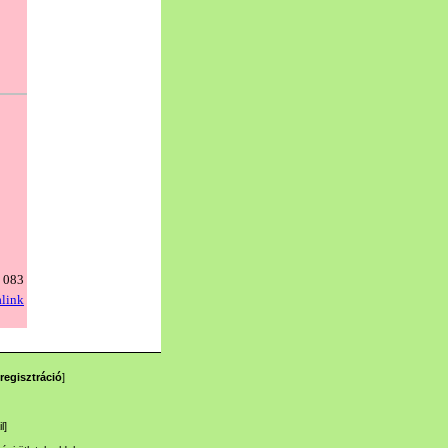
regisztráció
]
l
]