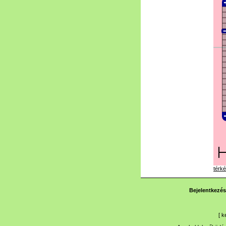
térké
Bejelentkezés
[
k