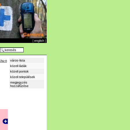
[
english
]
város-lista
.hu-n
közeli ládák
közeli pontok
közeli települések
megjegyzés
hozzáfűzése