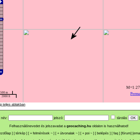
p teljes ablakban
név:
jelszó:
tárolás
[
Felhasználónevedet és jelszavadat a
geocaching.hu
oldalon is használhatod!
ezdőlap
] [
térkép
] [
+
felmérések
~
] [
+
útvonalak
~
] [
+
poi
~
] [
belépés
] [
faq
] [
fórum
]
[
emai