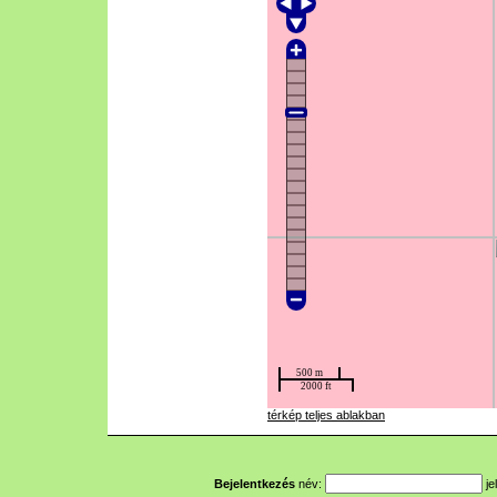
térkép teljes ablakban
Bejelentkezés
név:
je