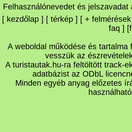
Felhasználónevedet és jelszavadat
[
kezdőlap
] [
térkép
] [
+
felmérések
faq
] [
A weboldal működése és tartalma fo
vesszük az észrevétele
A turistautak.hu-ra feltöltött track-
adatbázist az ODbL licencn
Minden egyéb anyag előzetes írá
használható