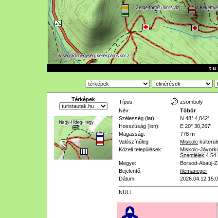
t u 
Térképek
Típus:
zsomboly
Név:
Töbör
Szélesség (lat):
N 48° 4,842'
Hosszúság (lon):
E 20° 30,267'
Magasság:
778 m
Valószínűleg
Miskolc
külterül
Közeli települések:
Miskolc-Jávork
Szentlélek
4.54
Megye:
Borsod-Abaúj-
Bejelentő:
filemaneger
Dátum:
2026.04.12 15:
NULL