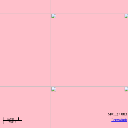
M=1:27 083
500 m
Permalink
2000 ft