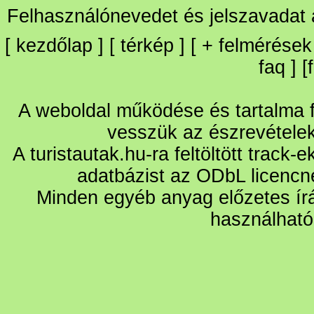
Felhasználónevedet és jelszavadat
[
kezdőlap
] [
térkép
] [
+
felmérések
faq
] [
A weboldal működése és tartalma fo
vesszük az észrevétele
A turistautak.hu-ra feltöltött track-
adatbázist az ODbL licencn
Minden egyéb anyag előzetes írá
használható