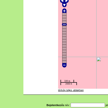
térkép teljes ablakban
Bejelentkezés
név:
je