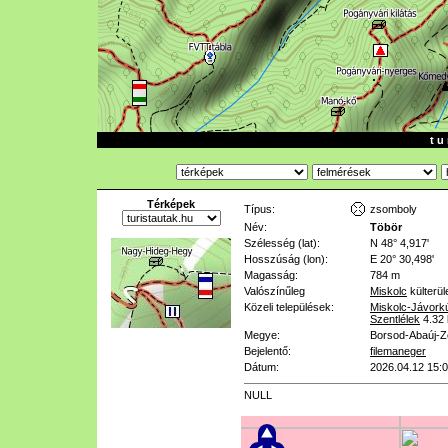
t u 
Térképek
Típus:
zsomboly
Név:
Töbör
Szélesség (lat):
N 48° 4,917'
Hosszúság (lon):
E 20° 30,498'
Magasság:
784 m
Valószínűleg
Miskolc
külterül
Közeli települések:
Miskolc-Jávork
Szentlélek
4.32
Megye:
Borsod-Abaúj-
Bejelentő:
filemaneger
Dátum:
2026.04.12 15:
NULL