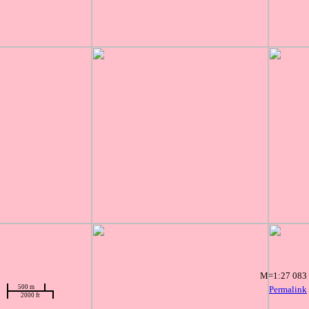
M=1:27 083
500 m
Permalink
2000 ft