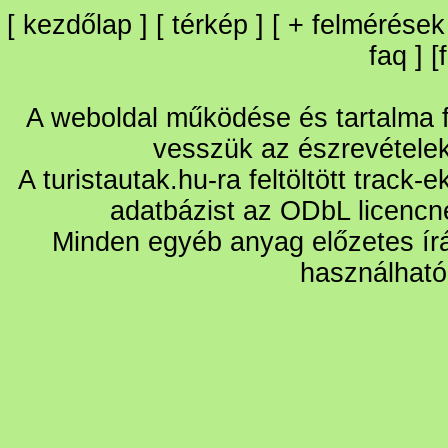
[
kezdőlap
] [
térkép
] [
+
felmérések
faq
] [
A weboldal működése és tartalma fo
vesszük az észrevétele
A turistautak.hu-ra feltöltött track-
adatbázist az ODbL licencn
Minden egyéb anyag előzetes írá
használható