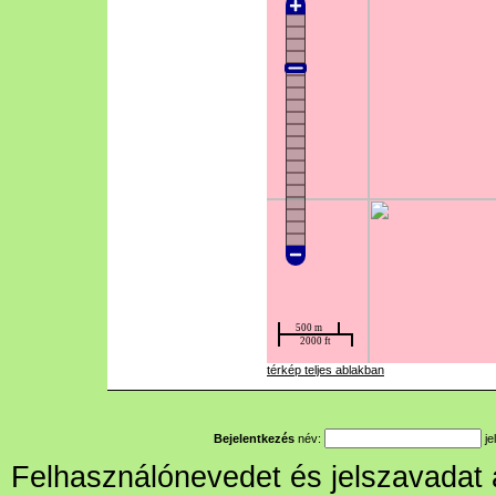
térkép teljes ablakban
Bejelentkezés
név:
je
Felhasználónevedet és jelszavadat