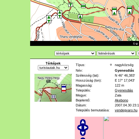
t u 
Térképek
Típus:
nagyközség
Név:
Gyenesdiás
Szélesség (lat):
N 46° 46,383'
Hosszúság (lon):
E 17° 17,043'
Magasság:
122 m
Település:
Gyenesdiás
Megye:
Zala
Bejelentő:
Akebono
Dátum:
2007.04.30 23:
Település bemutatása:
vendegvaro.hu