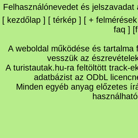
Felhasználónevedet és jelszavadat
[
kezdőlap
] [
térkép
] [
+
felmérések
faq
] [
A weboldal működése és tartalma fo
vesszük az észrevétele
A turistautak.hu-ra feltöltött track-
adatbázist az ODbL licencn
Minden egyéb anyag előzetes írá
használható