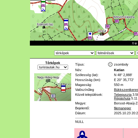
t u 
Térképek
Típus:
zsomboly
Név:
Katlan
Szélesség (lat):
N 48° 2,888'
Hosszúság (lon):
E 20° 35,772'
Magasság:
550 m
Valószínűleg
Bükkszentkeres
Közeli települések:
Tebepuszta
3.5
Répáshuta
5.11
Megye:
Borsod-Abaúj-
Bejelentő:
filemaneger
Dátum:
2025.10.23 20:
NULL