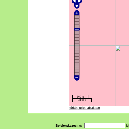
térkép teljes ablakban
Bejelentkezés
név:
je