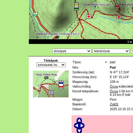
t u 
Térképek
Típus:
pad
Név:
Pad
Szélesség (lat):
N 47° 17,324'
Hosszúság (lon):
E 19° 15,124'
Magasság:
108 m
Valószínűleg
Ócsa
külterület
Közeli települések:
Ócsa
2.06 km
N
6.14 km
É felé
Megye:
Pest
Bejelentő:
Zoli31
Dátum:
2025.10.16 22: