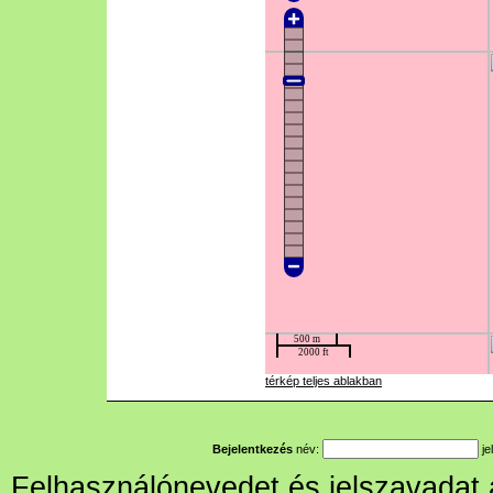
térkép teljes ablakban
Bejelentkezés
név:
je
Felhasználónevedet és jelszavadat