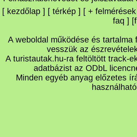
[
kezdőlap
] [
térkép
] [
+
felmérések
faq
] [
A weboldal működése és tartalma fo
vesszük az észrevétele
A turistautak.hu-ra feltöltött track-
adatbázist az ODbL licencn
Minden egyéb anyag előzetes írá
használható