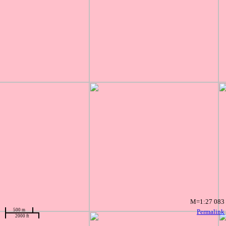
M=1:27 083
500 m
Permalink
2000 ft