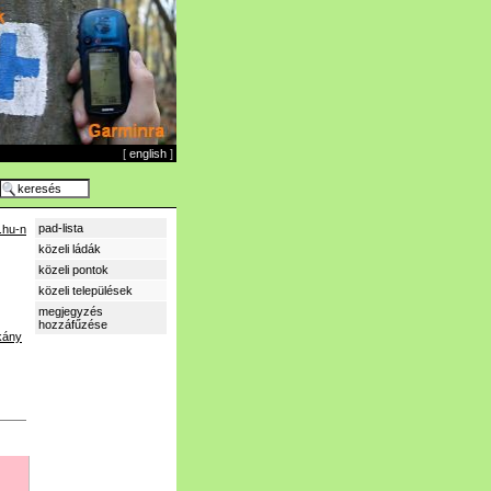
[
english
]
pad-lista
.hu-n
közeli ládák
közeli pontok
közeli települések
megjegyzés
hozzáfűzése
kány