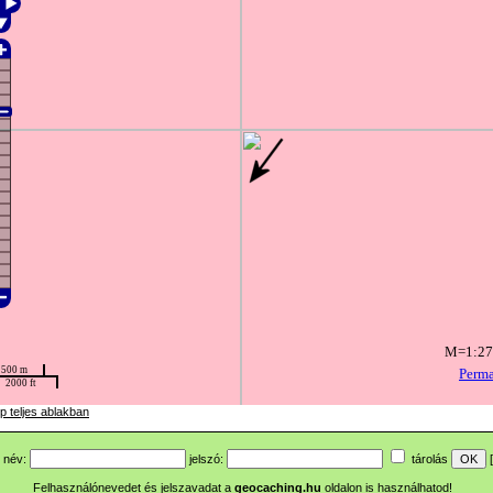
p teljes ablakban
név:
jelszó:
tárolás
[
Felhasználónevedet és jelszavadat a
geocaching.hu
oldalon is használhatod!