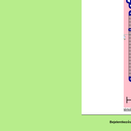
térké
Bejelentkezés