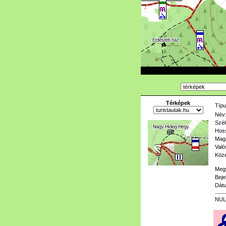
Térképek
Típu
Név
Szél
Hoss
Mag
Való
Köze
Meg
Beje
Dát
NUL