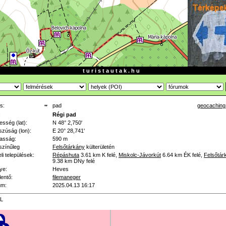
t u r i s t a u t a k . h u
s:
pad
geocaching
:
Régi pad
esség (lat):
N 48° 2,750'
zúság (lon):
E 20° 28,741'
asság:
590 m
színűleg
Felsőtárkány
külterületén
li települések:
Répáshuta
3.61 km
K felé
,
Miskolc-Jávorkút
6.64 km
ÉK felé
,
Felsőtár
9.38 km
DNy felé
ye:
Heves
lentő:
filemaneger
um:
2025.04.13 16:17
L