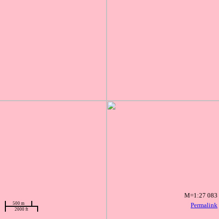
M=1:27 083
500 m
Permalink
2000 ft