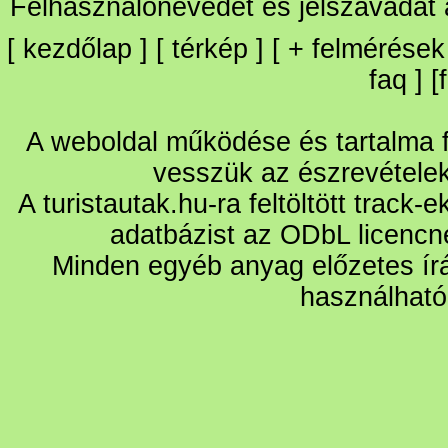
Felhasználónevedet és jelszavadat
[
kezdőlap
] [
térkép
] [
+
felmérések
faq
] [
A weboldal működése és tartalma fo
vesszük az észrevétele
A turistautak.hu-ra feltöltött track-
adatbázist az ODbL licencn
Minden egyéb anyag előzetes írá
használható