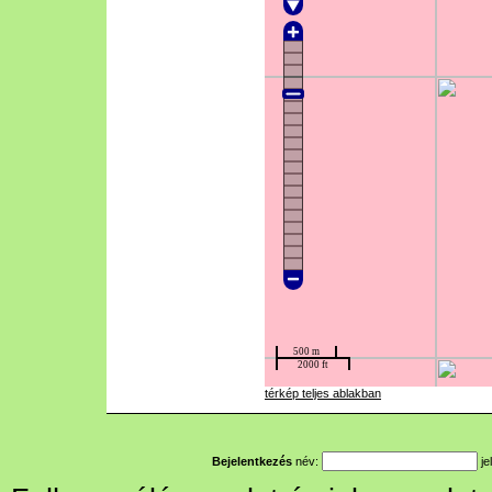
térkép teljes ablakban
Bejelentkezés
név:
je