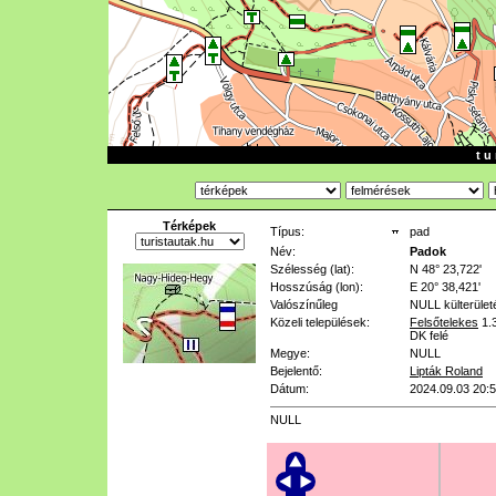
t u 
Térképek
Típus:
pad
Név:
Padok
Szélesség (lat):
N 48° 23,722'
Hosszúság (lon):
E 20° 38,421'
Valószínűleg
NULL
külterület
Közeli települések:
Felsőtelekes
1.
DK felé
Megye:
NULL
Bejelentő:
Lipták Roland
Dátum:
2024.09.03 20:
NULL