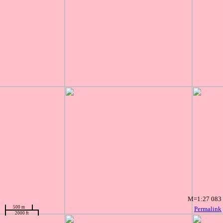
M=1:27 083
500 m
Permalink
2000 ft