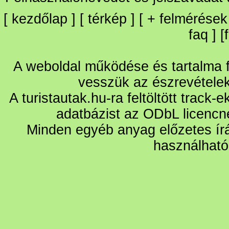
[
kezdőlap
] [
térkép
] [
+
felmérések
faq
] [
A weboldal működése és tartalma fo
vesszük az észrevétele
A turistautak.hu-ra feltöltött track-
adatbázist az ODbL licencn
Minden egyéb anyag előzetes írá
használható