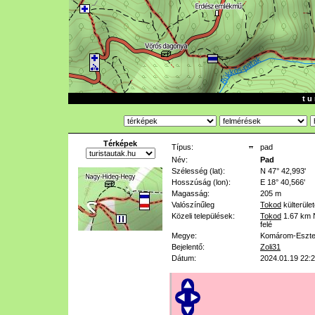
t u 
Térképek
Típus:
pad
Név:
Pad
Szélesség (lat):
N 47° 42,993'
Hosszúság (lon):
E 18° 40,566'
Magasság:
205 m
Valószínűleg
Tokod
külterüle
Közeli települések:
Tokod
1.67 km
felé
Megye:
Komárom-Eszt
Bejelentő:
Zoli31
Dátum:
2024.01.19 22: