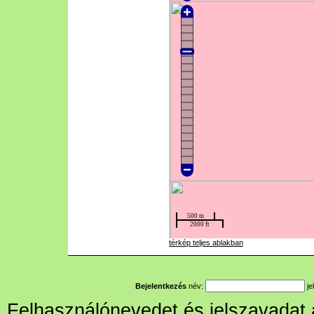
térkép teljes ablakban
Bejelentkezés
név:
je
Felhasználónevedet és jelszavadat