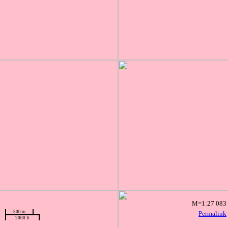
M=1:27 083
500 m
Permalink
2000 ft