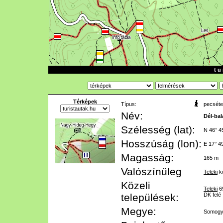
t u 
Térképek
Típus:
pecséte
Név:
Dél-bal
Szélesség (lat):
N 46° 4
Hosszúság (lon):
E 17° 4
Magasság:
165 m
Valószínűleg
Teleki
kü
Közeli
Teleki
6
települések:
DK felé
Megye:
Somog