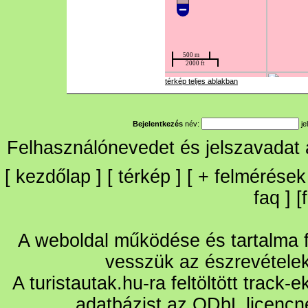
térkép teljes ablakban
Bejelentkezés
név:
je
Felhasználónevedet és jelszavadat
[
kezdőlap
] [
térkép
] [
+
felmérések
faq
] [
A weboldal működése és tartalma fo
vesszük az észrevétele
A turistautak.hu-ra feltöltött track-
adatbázist az ODbL licencn