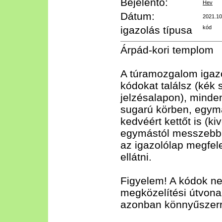
Bejelentő:
Hev
Dátum:
2021.10
igazolás típusa
kód
Árpád-kori templom
A túramozgalom igaz
kódokat találsz (kék
jelzésalapon), minde
sugarú körben, egym
kedvéért kettőt is (k
egymástól messzebb e
az igazolólap megfe
ellátni.
Figyelem! A kódok nem
megközelítési útvonal
azonban könnyűszerre