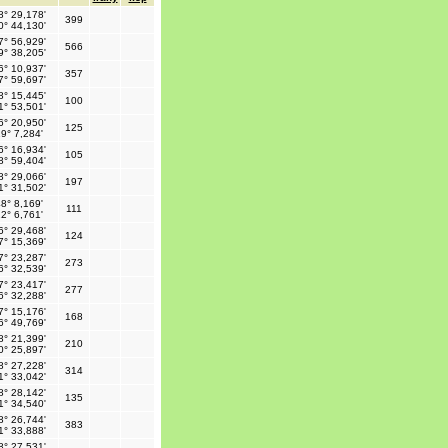
8° 29,178'
399
0° 44,130'
7° 56,929'
566
9° 38,205'
6° 10,937'
357
7° 59,697'
8° 15,445'
100
1° 53,501'
6° 20,950'
125
9° 7,284'
6° 16,934'
105
8° 59,404'
8° 29,066'
197
1° 31,502'
8° 8,169'
111
2° 6,761'
6° 29,468'
124
7° 15,369'
7° 23,287'
273
6° 32,539'
7° 23,417'
277
6° 32,288'
7° 15,176'
168
6° 49,769'
8° 21,399'
210
0° 25,897'
8° 27,228'
314
1° 33,042'
8° 28,142'
135
1° 34,540'
8° 26,744'
383
1° 33,888'
8° 27,531'