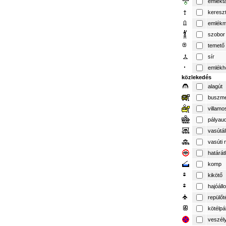
emlékt
keresz
emlék
szobor
temető
sír
emlékh
közlekedés
alagút
buszme
villamo
pályau
vasútá
vasúti 
határát
komp
kikötő
hajóál
repülőt
kötélpá
veszél