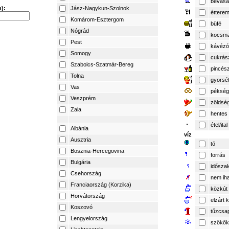
bevásá
):
Jász-Nagykun-Szolnok
éttere
Komárom-Esztergom
büfé
Nógrád
kocsm
Pest
kávézó
Somogy
cukrás
Szabolcs-Szatmár-Bereg
pincés
Tolna
gyorsé
Vas
pékség
Veszprém
zöldsé
Zala
hentes
étel/ital
Albánia
víz
Ausztria
tó
Bosznia-Hercegovina
forrás
Bulgária
időszak
Csehország
nem iha
Franciaország (Korzika)
közkút
Horvátország
elzárt 
Koszovó
tűzcsa
Lengyelország
szökők