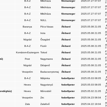
B-A-Z
Mikóháza
filemaneger
2025.07.27 07:07
2
4
B-A-Z
Mikóháza
filemaneger
2025.07.27 07:07
2
4
B-A-Z
Mikóháza
filemaneger
2025.07.27 07:07
2
4
B-A-Z
NULL
filemaneger
2025.07.27 07:07
2
4
Baranya
Pécs-Vasas
Ákibard
2025.05.08 21:05
1
4
B-A-Z
Irota
Ákibard
2025.05.08 21:05
2
4
Nógrád
Ősagárd
Ákibard
2025.05.08 21:05
1
4
B-A-Z
Füzér
Ákibard
2025.05.08 21:05
2
4
Komárom-Esztergom
Tokod
Ákibard
2025.05.08 21:05
1
4
tó)
Pest
Nagymaros
Ákibard
2025.05.08 21:05
1
4
Nógrád
Diósjenő
Ákibard
2025.05.08 21:05
1
4
Veszprém
Badacsonytomaj
Ákibard
2025.05.08 21:05
1
4
B-A-Z
Mályinka
fodor8peter
2025.05.03 08:05
2
4
Heves
Nagyvisnyó
fodor8peter
2025.05.03 08:05
2
4
endégház)
Heves
Mónosbél
fodor8peter
2025.05.02 21:05
2
4
Veszprém
Zirc
fodor8peter
2025.04.23 08:04
1
4
Zala
Zalalövő
fodor8peter
2025.04.22 19:04
1