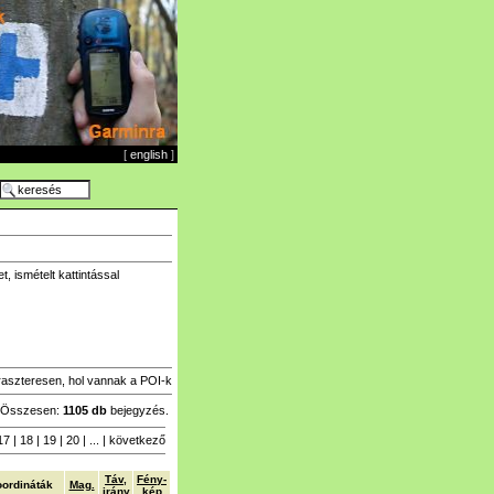
[
english
]
 ismételt kattintással
raszteresen, hol vannak a POI-k
Összesen:
1105 db
bejegyzés.
17
|
18
|
19
|
20
| ... |
következő
Táv,
Fény-
ordináták
Mag.
irány
kép