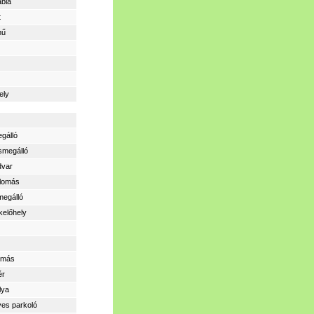
ábla
t
mű
ely
gálló
smegálló
dvar
llomás
megálló
kelőhely
lomás
ér
lya
yes parkoló