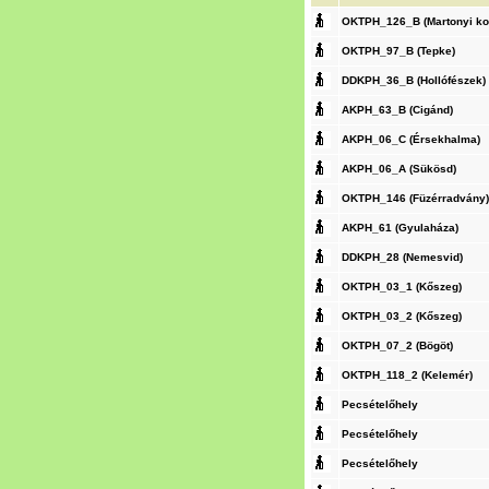
OKTPH_126_B (Martonyi ko
OKTPH_97_B (Tepke)
DDKPH_36_B (Hollófészek)
AKPH_63_B (Cigánd)
AKPH_06_C (Érsekhalma)
AKPH_06_A (Sükösd)
OKTPH_146 (Füzérradvány)
AKPH_61 (Gyulaháza)
DDKPH_28 (Nemesvid)
OKTPH_03_1 (Kőszeg)
OKTPH_03_2 (Kőszeg)
OKTPH_07_2 (Bögöt)
OKTPH_118_2 (Kelemér)
Pecsételőhely
Pecsételőhely
Pecsételőhely