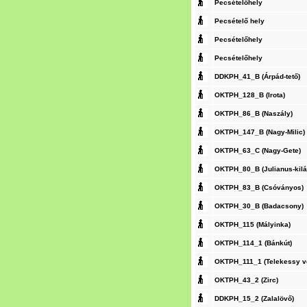
Pecsételőhely
Pecsételő hely
Pecsételőhely
Pecsételőhely
DDKPH_41_B (Árpád-tető)
OKTPH_128_B (Irota)
OKTPH_86_B (Naszály)
OKTPH_147_B (Nagy-Milic)
OKTPH_63_C (Nagy-Gete)
OKTPH_80_B (Julianus-kilá
OKTPH_83_B (Csóványos)
OKTPH_30_B (Badacsony)
OKTPH_115 (Mályinka)
OKTPH_114_1 (Bánkút)
OKTPH_111_1 (Telekessy v
OKTPH_43_2 (Zirc)
DDKPH_15_2 (Zalalövő)