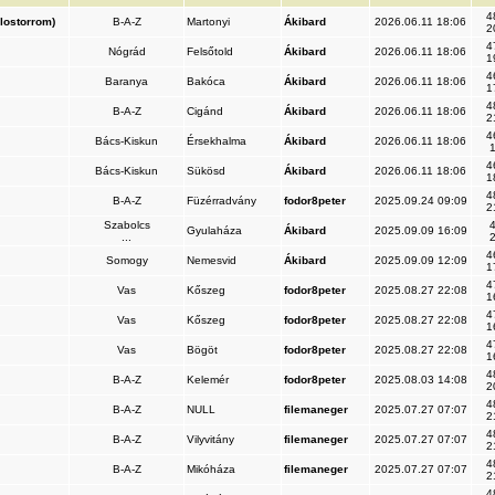
4
lostorrom)
B-A-Z
Martonyi
Ákibard
2026.06.11 18:06
2
4
Nógrád
Felsőtold
Ákibard
2026.06.11 18:06
1
4
Baranya
Bakóca
Ákibard
2026.06.11 18:06
1
4
B-A-Z
Cigánd
Ákibard
2026.06.11 18:06
2
4
Bács-Kiskun
Érsekhalma
Ákibard
2026.06.11 18:06
1
4
Bács-Kiskun
Sükösd
Ákibard
2026.06.11 18:06
1
4
B-A-Z
Füzérradvány
fodor8peter
2025.09.24 09:09
2
Szabolcs
4
Gyulaháza
Ákibard
2025.09.09 16:09
...
2
4
Somogy
Nemesvid
Ákibard
2025.09.09 12:09
1
4
Vas
Kőszeg
fodor8peter
2025.08.27 22:08
1
4
Vas
Kőszeg
fodor8peter
2025.08.27 22:08
1
4
Vas
Bögöt
fodor8peter
2025.08.27 22:08
1
4
B-A-Z
Kelemér
fodor8peter
2025.08.03 14:08
2
4
B-A-Z
NULL
filemaneger
2025.07.27 07:07
2
4
B-A-Z
Vilyvitány
filemaneger
2025.07.27 07:07
2
4
B-A-Z
Mikóháza
filemaneger
2025.07.27 07:07
2
4