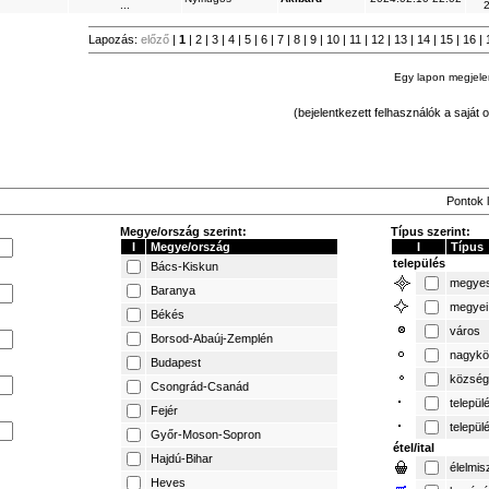
...
2
Lapozás:
előző
|
1
|
2
|
3
|
4
|
5
|
6
|
7
|
8
|
9
|
10
|
11
|
12
|
13
|
14
|
15
|
16
|
Egy lapon megjel
(bejelentkezett felhasználók a saját o
Pontok l
Megye/ország szerint:
Típus szerint:
I
Megye/ország
I
Típus
település
Bács-Kiskun
megyes
Baranya
megyei
Békés
város
Borsod-Abaúj-Zemplén
nagykö
Budapest
község
Csongrád-Csanád
települ
Fejér
települ
Győr-Moson-Sopron
étel/ital
Hajdú-Bihar
élelmis
Heves