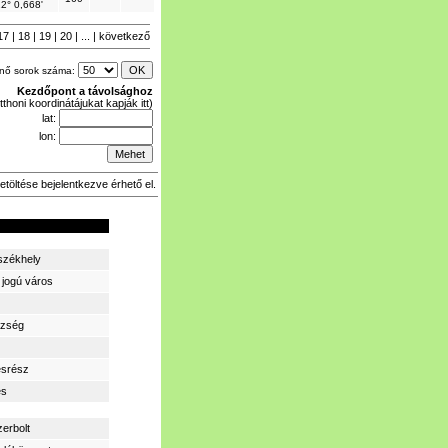
2° 0,668'
17
|
18
|
19
|
20
| ... |
következő
enő sorok száma:
Kezdőpont a távolsághoz
tthoni koordinátájukat kapják itt)
lat:
lon:
etöltése bejelentkezve érhető el.
zékhely
 jogú város
zség
ésrész
és
zerbolt