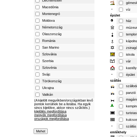
Liechtenstein
gémesk
Macedónia
víz
Montenegró
épület
Moldova
ház
Németország
múzeu
Olaszország
templo
Románia
kápoln
San Marino
zsinag
Szlovákia
iskola
Szerbia
vár
Szlovénia
kastély
Svájc
épület
szállás
Törökország
szállod
Ukrajna
panzió
Vatikán
magáns
(A kijelölt megyékben/országokban levő
pontok kerülnek be a listába. Ha egyik
kempin
sincs kijelölve, akkor nincs szűkítés.)
kijelölés megfordítása
turista
megyék megfordítása
országok megfordítása
kulcso
szállás
emlékhely