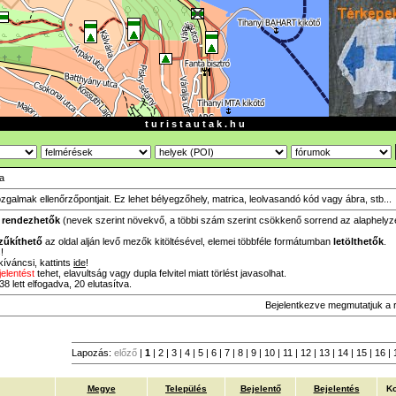
t u r i s t a u t a k . h u
ta
zgalmak ellenőrzőpontjait. Ez lehet bélyegzőhely, matrica, leolvasandó kód vagy ábra, stb...
a
rendezhetők
(nevek szerint növekvő, a többi szám szerint csökkenő sorrend az alaphelyzet,
zűkíthető
az oldal alján levő mezők kitöltésével, elemei többféle formátumban
letölthetők
.
!
íváncsi, kattints
ide
!
jelentést
tehet, elavultság vagy dupla felvitel miatt törlést javasolhat.
8 lett elfogadva, 20 elutasítva.
Bejelentkezve megmutatjuk a 
Lapozás:
előző
|
1
|
2
|
3
|
4
|
5
|
6
|
7
|
8
|
9
|
10
|
11
|
12
|
13
|
14
|
15
|
16
|
Megye
Település
Bejelentő
Bejelentés
Ko