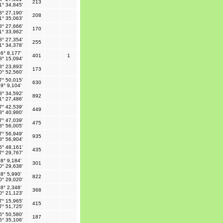
213
1° 34,845'
8° 27,190'
208
1° 35,063'
8° 27,666'
170
1° 33,962'
8° 27,354'
255
1° 34,378'
6° 8,177'
401
1
8° 15,094'
8° 23,893'
173
0° 52,560'
7° 50,015'
630
9° 9,104'
8° 34,592'
892
1° 27,486'
7° 42,539'
449
8° 40,980'
7° 47,039'
475
8° 56,005'
7° 56,949'
935
8° 56,904'
6° 48,161'
435
7° 29,767'
8° 9,184'
301
0° 29,638'
8° 5,990'
822
0° 29,020'
8° 2,348'
368
0° 21,123'
7° 15,965'
415
7° 51,725'
6° 50,580'
187
6° 35,106'