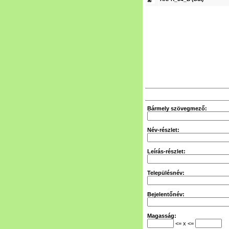
Bármely szövegmező:
Név-részlet:
Leírás-részlet:
Településnév:
Bejelentőnév:
Magasság:
<= x <=