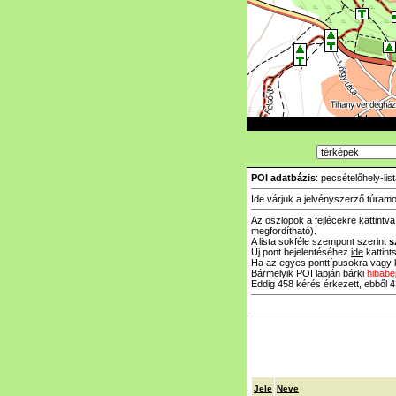
POI adatbázis
: pecsételőhely-lis
Ide várjuk a jelvényszerző túramo
Az oszlopok a fejlécekre kattintv
megfordítható).
A lista sokféle szempont szerint
s
Új pont bejelentéséhez
ide
kattints
Ha az egyes ponttípusokra vagy k
Bármelyik POI lapján bárki
hibabe
Eddig 458 kérés érkezett, ebből 43
Jele
Neve