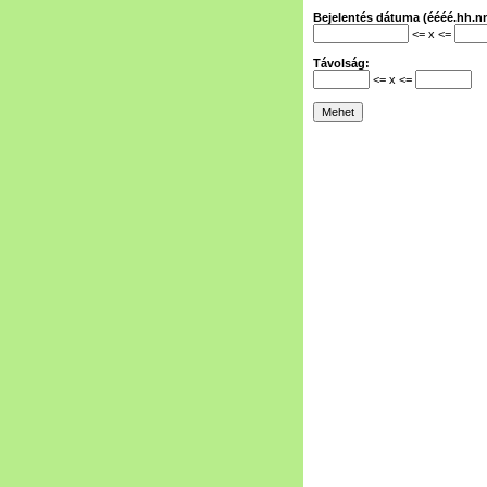
Bejelentés dátuma (éééé.hh.nn
<= x <=
Távolság:
<= x <=