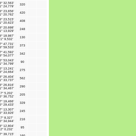
8° 32,563'
320
1° 24,779'
8° 23,656'
420
1° 20,762'
8° 23,515'
408
1° 20,623'
8° 20,698'
248
1° 13,929'
8° 18,987'
130
1° 9,532'
7° 47,731'
373
8° 59,533'
7° 41,592'
342
8° 54,077'
6° 53,043'
90
1° 34,799'
6° 13,241'
275
8° 24,664'
8° 26,404'
562
1° 33,737'
8° 26,816'
290
1° 34,467'
7° 5,202'
205
6° 36,752'
7° 19,466'
329
6° 29,433'
7° 13,307'
245
6° 33,926'
7° 8,327'
216
6° 34,944'
8° 12,804'
95
2° 0,232'
7° 39,715'
160