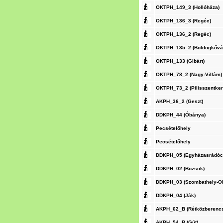
OKTPH_149_3 (Hollóháza)
OKTPH_136_3 (Regéc)
OKTPH_136_2 (Regéc)
OKTPH_135_2 (Boldogkővár
OKTPH_133 (Gibárt)
OKTPH_78_2 (Nagy-Villám)
OKTPH_73_2 (Pilisszentker
AKPH_36_2 (Geszt)
DDKPH_44 (Óbánya)
Pecsételőhely
Pecsételőhely
DDKPH_05 (Egyházasrádóc
DDKPH_02 (Bozsok)
DDKPH_03 (Szombathely-Ol
DDKPH_04 (Ják)
AKPH_62_B (Rétközberenc
AKPH_54_B (Gút)