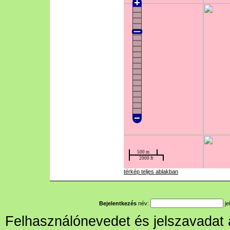
térkép teljes ablakban
Bejelentkezés
név:
je
Felhasználónevedet és jelszavadat