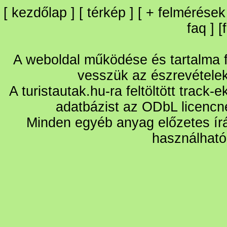
[
kezdőlap
] [
térkép
] [
+
felmérések
faq
] [
A weboldal működése és tartalma fo
vesszük az észrevétele
A turistautak.hu-ra feltöltött track-
adatbázist az ODbL licencn
Minden egyéb anyag előzetes írá
használható