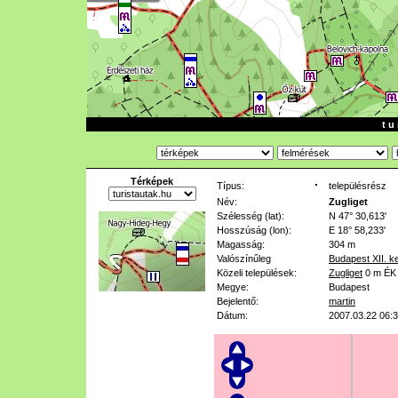
t u 
Térképek
Típus:
településrész
Név:
Zugliget
Szélesség (lat):
N 47° 30,613'
Hosszúság (lon):
E 18° 58,233'
Magasság:
304 m
Valószínűleg
Budapest XII. ke
Közeli települések:
Zugliget
0 m
ÉK 
Megye:
Budapest
Bejelentő:
martin
Dátum:
2007.03.22 06: