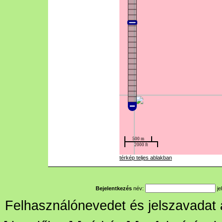
térkép teljes ablakban
Bejelentkezés
név:
je
Felhasználónevedet és jelszavadat