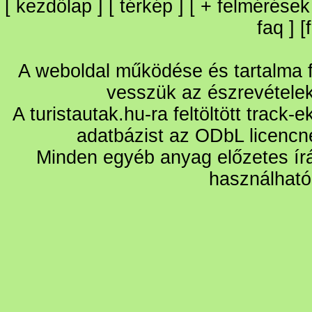
[
kezdőlap
] [
térkép
] [
+
felmérések
faq
] [
A weboldal működése és tartalma fo
vesszük az észrevétele
A turistautak.hu-ra feltöltött track-
adatbázist az ODbL licencn
Minden egyéb anyag előzetes írá
használható