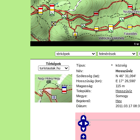
t u 
Térképek
Típus:
község
Név:
Hosszúvíz
Szélesség (lat):
N 46° 31,094'
Hosszúság (lon):
E 17° 26,590'
Magasság:
115 m
Település:
Hosszúvíz
Megye:
Somogy
Bejelentő:
Hev
Dátum:
2011.03.17 08:3