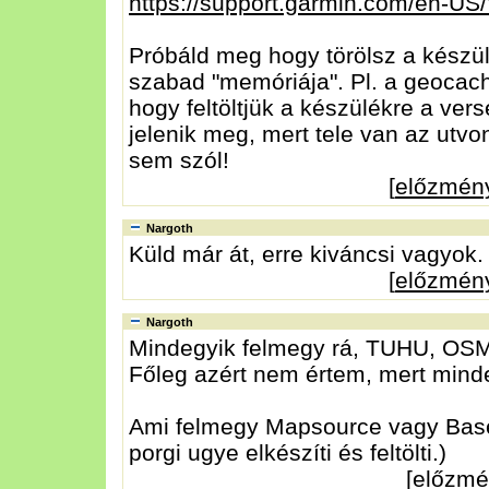
https://support.garmin.com/en-
Próbáld meg hogy törölsz a készü
szabad "memóriája". Pl. a geocach
hogy feltöltjük a készülékre a ve
jelenik meg, mert tele van az utvo
sem szól!
[
előzmén
Nargoth
Küld már át, erre kiváncsi vagyok.
[
előzmén
Nargoth
Mindegyik felmegy rá, TUHU, OS
Főleg azért nem értem, mert mind
Ami felmegy Mapsource vagy BaseCa
porgi ugye elkészíti és feltölti.)
[
előzmé