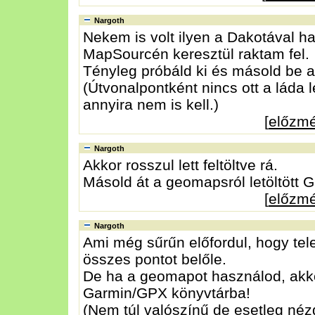
Nargoth
Nekem is volt ilyen a Dakotával ha j
MapSourcén keresztül raktam fel.
Tényleg próbáld ki és másold be 
(Útvonalpontként nincs ott a láda 
annyira nem is kell.)
[
előzm
Nargoth
Akkor rosszul lett feltöltve rá.
Másold át a geomapsról letöltött 
[
előzm
Nargoth
Ami még sűrűn előfordul, hogy tel
összes pontot belőle.
De ha a geomapot használod, akkor
Garmin/GPX könyvtárba!
(Nem túl valószínű de esetleg néz