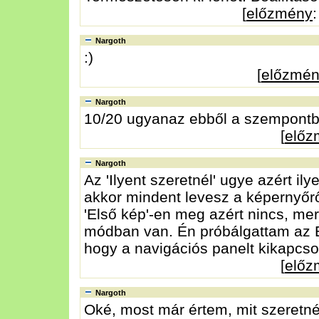
[
előzmény
Nargoth
:)
[
előzmé
Nargoth
10/20 ugyanaz ebből a szempontb
[
előz
Nargoth
Az 'Ilyent szeretnél' ugye azért i
akkor mindent levesz a képernyőrő
'Első kép'-en meg azért nincs, mer
módban van. Én próbálgattam az Eg
hogy a navigációs panelt kikapcso
[
előz
Nargoth
Oké, most már értem, mit szeretn