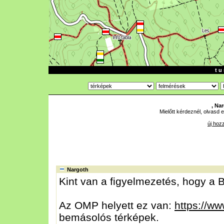
t u 
, Na
Mielőtt kérdeznél, olvasd e
új hoz
Nargoth
Kint van a figyelmezetés, hogy 
Az OMP helyett ez van:
https://ww
bemásolós térképek.