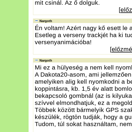
mit csinál. Az ő dolguk.
[
elő
Nargoth
Én voltam! Azért nagy kő esett le a
Esetleg a verseny trackjét ha ki t
versenyanimációba!
[
előzm
Nargoth
Mi ez a hülyeség a nem kell nyo
A Dakota20-asom, ami jellemzően br
amelyiken alig kell nyomkodni a be
koppintásra, kb. 1,5 év alatt boml
bekapcsoló gombnál (az is kilyuk
szívvel elmondhatjuk, ez a megold
Többek között bármelyik GPS szak
készülék, rögtön tudják, hogy a gum
Tudom, túl sokat használtam, nem 