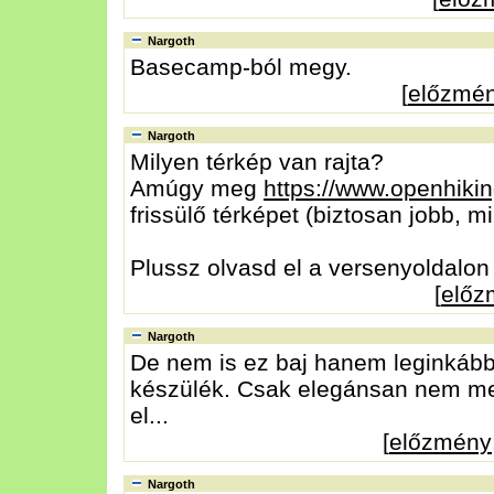
Nargoth
Basecamp-ból megy.
[
előzmé
Nargoth
Milyen térkép van rajta?
Amúgy meg
https://www.openhikin
frissülő térképet (biztosan jobb, m
Plussz olvasd el a versenyoldalon 
[
előz
Nargoth
De nem is ez baj hanem leginkább
készülék. Csak elegánsan nem ment
el...
[
előzmény
Nargoth