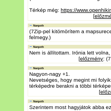
Térkép még:
https://www.openhiki
[
előzm
Nargoth
(7Zip-pel kitömörítem a mapsurece
felmegy.)
Nargoth
Nem is állítottam. Irónia lett volna
[
előzmény
: (
Nargoth
Nagyon-nagy +1.
Nevetséges, hogy megint mi folyik
térképedre berakni a többi térképe
[
elő
Nargoth
Szerintem most hagyjátok abba ezt