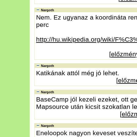
Nargoth
Nem. Ez ugyanaz a koordináta rend
perc
http://hu.wikipedia.org/wiki/F%
[
előzmén
Nargoth
Katikának attól még jó lehet.
[
előzm
Nargoth
BaseCamp jól kezeli ezeket, ott g
Mapsource után kicsit szokatlan l
[
előz
Nargoth
Eneloopok nagyon keveset veszít