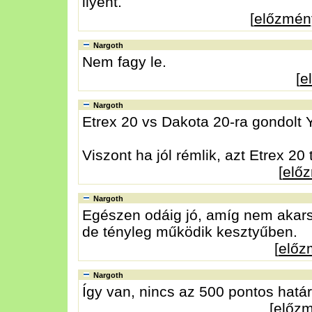
ilyent.
[
előzmén
Nargoth
Nem fagy le.
[
e
Nargoth
Etrex 20 vs Dakota 20-ra gondolt 
Viszont ha jól rémlik, azt Etrex 2
[
elő
Nargoth
Egészen odáig jó, amíg nem akarsz 
de tényleg működik kesztyűben.
[
előz
Nargoth
Így van, nincs az 500 pontos határ
[
előz