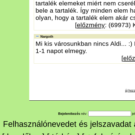
tartalék elemeket miért nem cser
bele a tartalék. Így minden elem
olyan, hogy a tartalék elem akár c
[
előzmény
: (69973) 
Nargoth
Mi kis városunkban nincs Aldi... :) 
1-1 napot elmegy.
[
elő
új hoz
Bejelentkezés
név:
je
Felhasználónevedet és jelszavadat