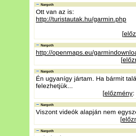
Nargoth
Ott van az is:
http://turistautak.hu/garmin.php
[
elő
Nargoth
http://openmaps.eu/garmindownlo
[
elő
Nargoth
Én ugyanígy jártam. Ha bármit talá
felezhetjük...
[
előzmény
:
Nargoth
Viszont videók alapján nem egysze
[
elő
Nargoth