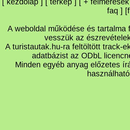
[
kezdőlap
] [
térkép
] [
+
felmérések
faq
] [
A weboldal működése és tartalma fo
vesszük az észrevétele
A turistautak.hu-ra feltöltött track-
adatbázist az ODbL licencn
Minden egyéb anyag előzetes írá
használható