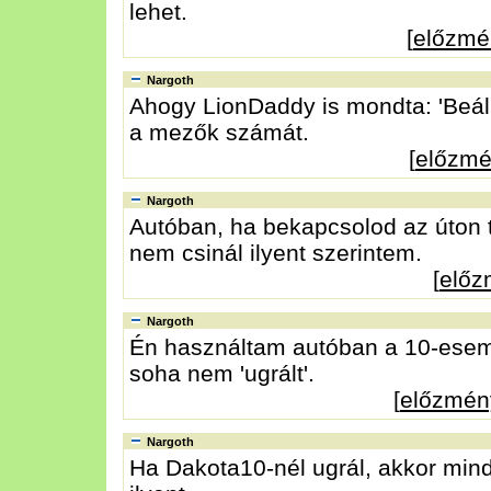
lehet.
[
előzmé
Nargoth
Ahogy LionDaddy is mondta: 'Beállí
a mezők számát.
[
előzm
Nargoth
Autóban, ha bekapcsolod az úton ta
nem csinál ilyent szerintem.
[
előz
Nargoth
Én használtam autóban a 10-eseme
soha nem 'ugrált'.
[
előzmén
Nargoth
Ha Dakota10-nél ugrál, akkor min