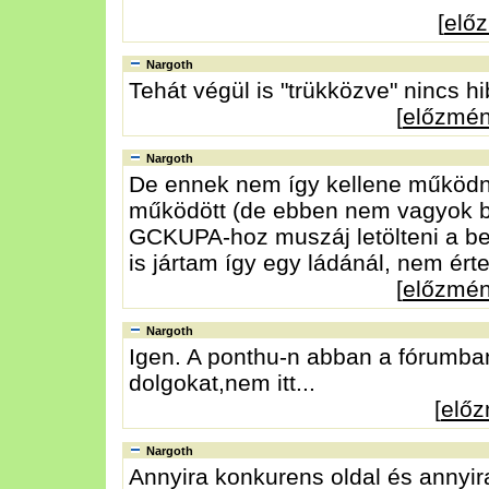
[
elő
Nargoth
Tehát végül is "trükközve" nincs hib
[
előzmé
Nargoth
De ennek nem így kellene működni
működött (de ebben nem vagyok bi
GCKUPA-hoz muszáj letölteni a bet
is jártam így egy ládánál, nem ér
[
előzmé
Nargoth
Igen. A ponthu-n abban a fórumba
dolgokat,nem itt...
[
elő
Nargoth
Annyira konkurens oldal és annyira