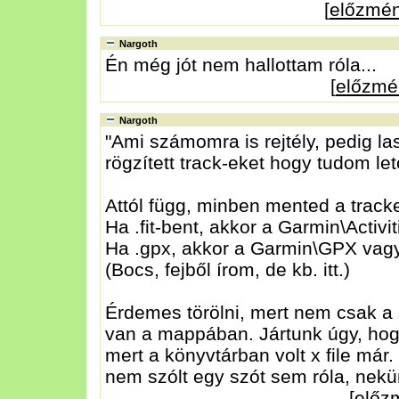
[
előzmé
Nargoth
Én még jót nem hallottam róla...
[
előzmé
Nargoth
"Ami számomra is rejtély, pedig la
rögzített track-eket hogy tudom let
Attól függ, minben mented a tracke
Ha .fit-bent, akkor a Garmin\Activi
Ha .gpx, akkor a Garmin\GPX va
(Bocs, fejből írom, de kb. itt.)
Érdemes törölni, mert nem csak a
van a mappában. Jártunk úgy, hogy
mert a könyvtárban volt x file már. 
nem szólt egy szót sem róla, nekünk
[
előz