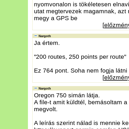
nyomvonalon is tökéletesen elnavig
utat megtervezek magamnak, azt 
megy a GPS be
[
előzmén
Nargoth
Ja értem.
"200 routes, 250 points per route"
Ez 764 pont. Soha nem fogja látni 
[
előzmén
Nargoth
Oregon 750 simán látja.
A file-t amit küldtél, bemásoltam 
megvolt.
A leírás szerint nálad is mennie ke