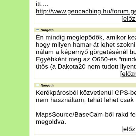
itt....
http://www.geocaching.hu/forum.g
[
elő
Nargoth
Én mindig meglepődők, amikor k
hogy milyen hamar át lehet szokni
nálam a képernyő görgetésénél b
Egyébként meg az O650-es "minden
ütős (a Dakota20 nem tudott ilyen
[
elő
Nargoth
Kerékpárosból közvetlenül GPS-be 
nem használtam, tehát lehet csak 
MapsSource/BaseCam-ből rakd fel
megoldva.
[
elő