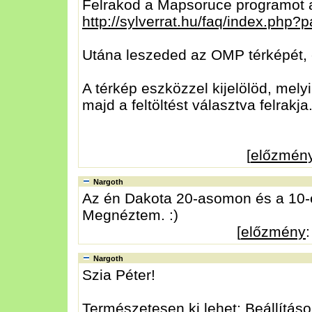
Felrakod a Mapsoruce programot a
http://sylverrat.hu/faq/index.ph
Utána leszeded az OMP térképét, é
A térkép eszközzel kijelölöd, mely
majd a feltöltést választva felrakja
[
előzmén
Nargoth
Az én Dakota 20-asomon és a 10-
Megnéztem. :)
[
előzmény
Nargoth
Szia Péter!
Természetesen ki lehet: Beállításo