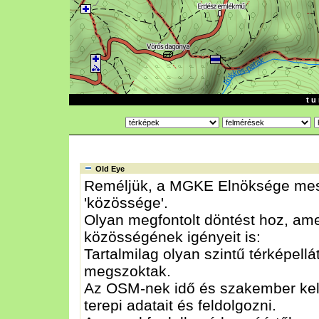
t u 
Old Eye
Reméljük, a MGKE Elnöksége messz
'közössége'.
Olyan megfontolt döntést hoz, am
közösségének igényeit is:
Tartalmilag olyan szintű térképellá
megszoktak.
Az OSM-nek idő és szakember kell 
terepi adatait és feldolgozni.