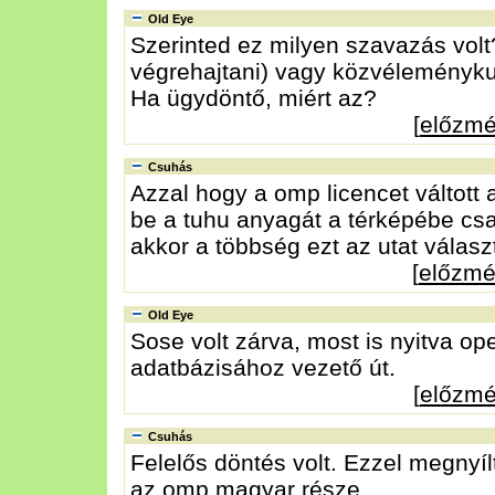
Old Eye
Szerinted ez milyen szavazás vol
végrehajtani) vagy közvéleményku
Ha ügydöntő, miért az?
[
előzm
Csuhás
Azzal hogy a omp licencet váltott 
be a tuhu anyagát a térképébe csak
akkor a többség ezt az utat választ
[
előzm
Old Eye
Sose volt zárva, most is nyitva op
adatbázisához vezető út.
[
előzm
Csuhás
Felelős döntés volt. Ezzel megnyíl
az omp magyar része.