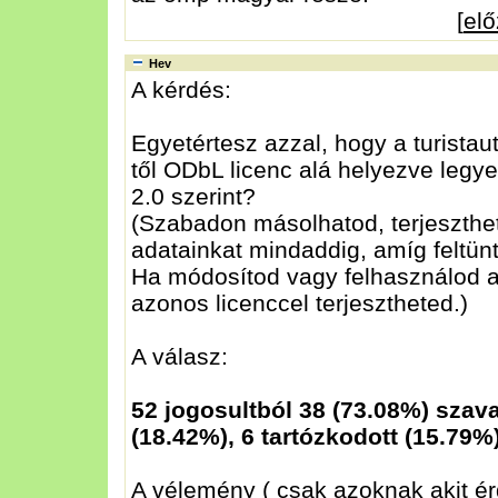
[
el
Hev
A kérdés:
Egyetértesz azzal, hogy a turistau
től ODbL licenc alá helyezve leg
2.0 szerint?
(Szabadon másolhatod, terjeszthe
adatainkat mindaddig, amíg feltünt
Ha módosítod vagy felhasználod a
azonos licenccel terjesztheted.)
A válasz:
52 jogosultból 38 (73.08%) szav
(18.42%), 6 tartózkodott (15.79%
A vélemény ( csak azoknak akit ér