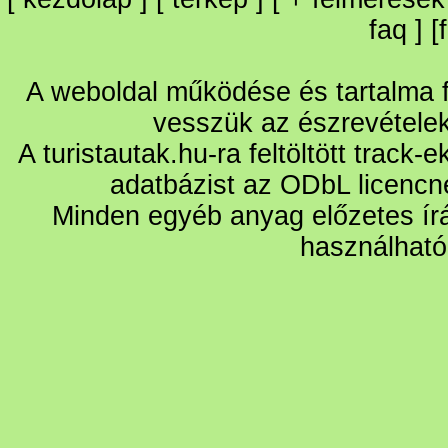
faq
] [
A weboldal működése és tartalma fo
vesszük az észrevétele
A turistautak.hu-ra feltöltött track-
adatbázist az ODbL licencn
Minden egyéb anyag előzetes írá
használható