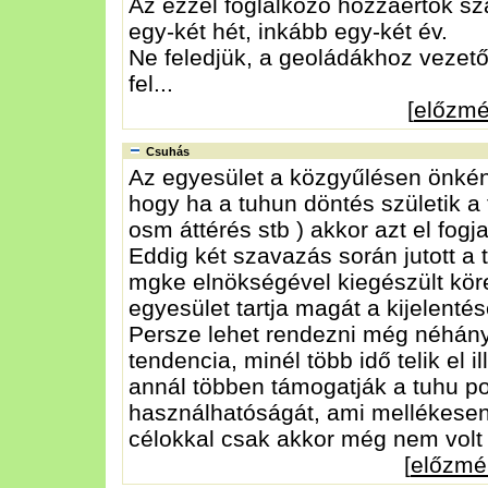
Az ezzel foglalkozó hozzáértők s
egy-két hét, inkább egy-két év.
Ne feledjük, a geoládákhoz vezető
fel...
[
előzm
Csuhás
Az egyesület a közgyűlésen önkén
hogy ha a tuhun döntés születik a 
osm áttérés stb ) akkor azt el fogj
Eddig két szavazás során jutott a 
mgke elnökségével kiegészült kör
egyesület tartja magát a kijelentés
Persze lehet rendezni még néhány 
tendencia, minél több idő telik el 
annál többen támogatják a tuhu p
használhatóságát, ami mellékesen 
célokkal csak akkor még nem volt k
[
előzmé