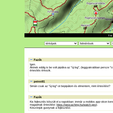
t u 
Fazék
Igen.
Akinek eddig is be volt pipálva az "új log", (leggyakrabban persze "c
értesítés érkezik.
petrot81
Simán csak az "új log"-ot bepipálom és elmentem, mint értesítést?
Fazék
Kis fejlesztés készült el a napokban: immár a mobilos app-okon keresz
magadnak értesítést:
https://geocaching.hu/watch.geo
).
Köszönjük gustynak a fejlesztést.