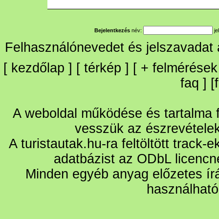
Bejelentkezés
név:
je
Felhasználónevedet és jelszavadat
[
kezdőlap
] [
térkép
] [
+
felmérések
faq
] [
A weboldal működése és tartalma fo
vesszük az észrevétele
A turistautak.hu-ra feltöltött track-
adatbázist az ODbL licencn
Minden egyéb anyag előzetes írá
használható