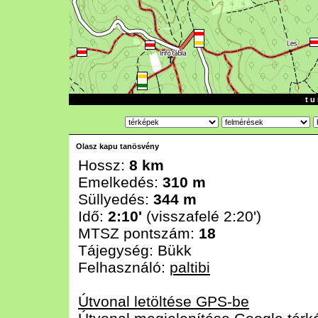
t u 
Olasz kapu tanösvény
Hossz:
8 km
Emelkedés:
310 m
Süllyedés:
344 m
Idő:
2:10'
(visszafelé 2:20')
MTSZ pontszám:
18
Tájegység:
Bükk
Felhasználó:
paltibi
Útvonal letöltése GPS-be