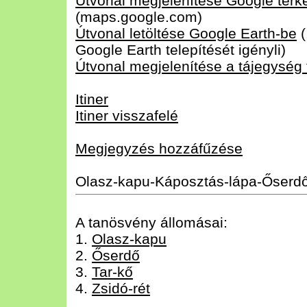
Útvonal megjelenítése Google tér
(maps.google.com)
Útvonal letöltése Google Earth-be
(
Google Earth telepítését igényli)
Útvonal megjelenítése a tájegység
Itiner
Itiner visszafelé
Megjegyzés hozzáfűzése
Olasz-kapu-Káposztás-lápa-Őserdő
A tanösvény állomásai:
1.
Olasz-kapu
2.
Őserdő
3.
Tar-kő
4.
Zsidó-rét