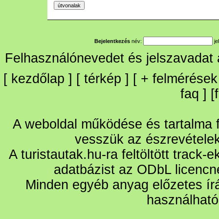
Bejelentkezés
név:
je
Felhasználónevedet és jelszavadat
[
kezdőlap
] [
térkép
] [
+
felmérések
faq
] [
A weboldal működése és tartalma fo
vesszük az észrevétele
A turistautak.hu-ra feltöltött track-
adatbázist az ODbL licencn
Minden egyéb anyag előzetes írá
használható