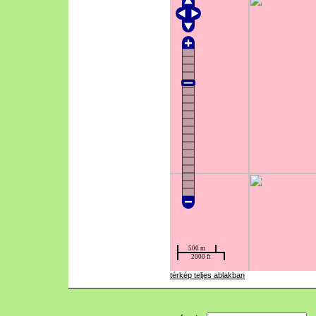
térkép teljes ablakban