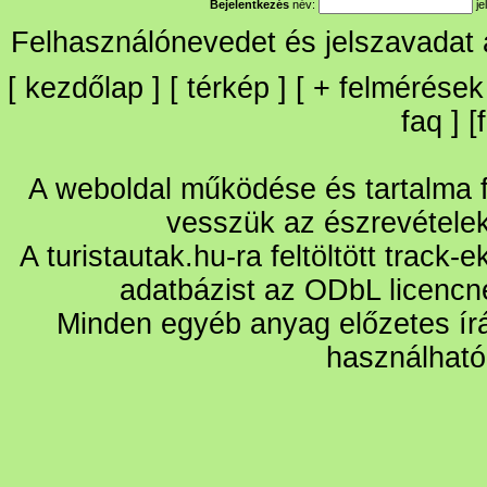
Bejelentkezés
név:
je
Felhasználónevedet és jelszavadat
[
kezdőlap
] [
térkép
] [
+
felmérések
faq
] [
A weboldal működése és tartalma fo
vesszük az észrevétele
A turistautak.hu-ra feltöltött track-
adatbázist az ODbL licencn
Minden egyéb anyag előzetes írá
használható