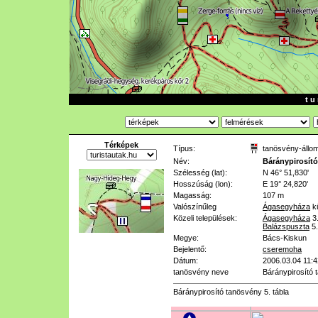
t u 
Térképek
Típus:
tanösvény-állo
Név:
Báránypirosító
Szélesség (lat):
N 46° 51,830'
Hosszúság (lon):
E 19° 24,820'
Magasság:
107 m
Valószínűleg
Ágasegyháza
kü
Közeli települések:
Ágasegyháza
3
Balázspuszta
5
Megye:
Bács-Kiskun
Bejelentő:
cseremoha
Dátum:
2006.03.04 11:4
tanösvény neve
Báránypirosító
Báránypirosító tanösvény 5. tábla