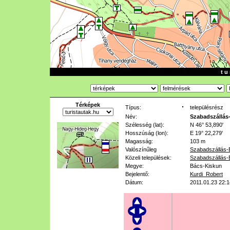
t u 
Térképek
Típus:
településrész
Név:
Szabadszállás
Szélesség (lat):
N 46° 53,890'
Hosszúság (lon):
E 19° 22,279'
Magasság:
103 m
Valószínűleg
Szabadszállás-
Közeli települések:
Szabadszállás-
Megye:
Bács-Kiskun
Bejelentő:
Kurdi_Robert
Dátum:
2011.01.23 22:1