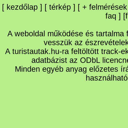
[
kezdőlap
] [
térkép
] [
+
felmérések
faq
] [
A weboldal működése és tartalma fo
vesszük az észrevétele
A turistautak.hu-ra feltöltött track-
adatbázist az ODbL licencn
Minden egyéb anyag előzetes írá
használható