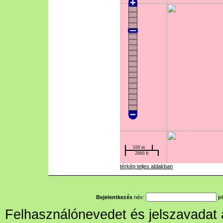
térkép teljes ablakban
Bejelentkezés
név:
je
Felhasználónevedet és jelszavadat