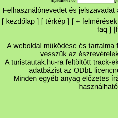
Bejelentkezés
név:
je
Felhasználónevedet és jelszavadat
[
kezdőlap
] [
térkép
] [
+
felmérések
faq
] [
A weboldal működése és tartalma fo
vesszük az észrevétele
A turistautak.hu-ra feltöltött track-
adatbázist az ODbL licencn
Minden egyéb anyag előzetes írá
használható