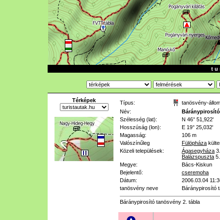
t u 
Térképek
Típus:
tanösvény-állo
Név:
Báránypirosító
Szélesség (lat):
N 46° 51,922'
Hosszúság (lon):
E 19° 25,032'
Magasság:
106 m
Valószínűleg
Fülöpháza
külte
Közeli települések:
Ágasegyháza
3
Balázspuszta
5
Megye:
Bács-Kiskun
Bejelentő:
cseremoha
Dátum:
2006.03.04 11:3
tanösvény neve
Báránypirosító
Báránypirosító tanösvény 2. tábla