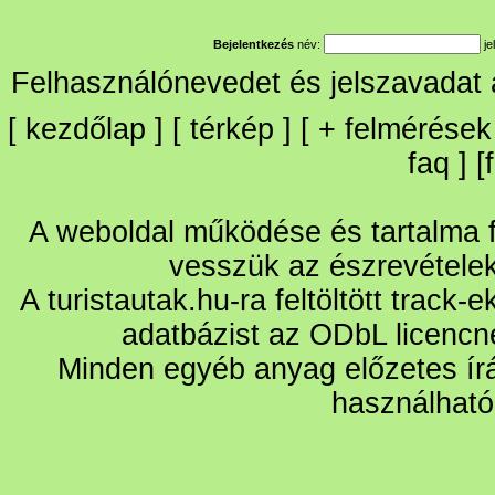
Bejelentkezés
név:
je
Felhasználónevedet és jelszavadat
[
kezdőlap
] [
térkép
] [
+
felmérések
faq
] [
A weboldal működése és tartalma fo
vesszük az észrevétele
A turistautak.hu-ra feltöltött track-
adatbázist az ODbL licencn
Minden egyéb anyag előzetes írá
használható