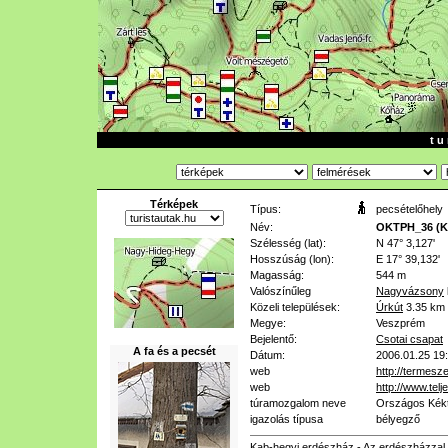
t u 
Térképek
Típus:
pecsételőhely
Név:
OKTPH_36 (K
Szélesség (lat):
N 47° 3,127'
Hosszúság (lon):
E 17° 39,132'
Magasság:
544 m
Valószínűleg
Nagyvázsony
Közeli települések:
Úrkút
3.35 km
Megye:
Veszprém
Bejelentő:
Csotai csapat
A fa és a pecsét
Dátum:
2006.01.25 19
web
http://termesz
web
http://www.te
túramozgalom neve
Országos Kék
igazolás típusa
bélyegző
Kab-hegyi erdészház - Az erdészházzal