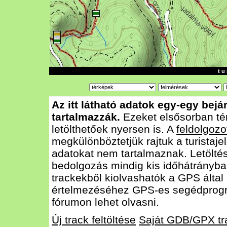
t u 
Az itt látható adatok egy-egy bejá
tartalmazzák.
Ezeket elsősorban té
letölthetőek nyersen is. A
feldolgozo
megkülönböztetjük rajtuk a turistajel
adatokat nem tartalmaznak. Letölté
bedolgozás mindig kis időhátrányba
trackekből kiolvashatók a GPS által
értelmezéséhez GPS-es segédprog
fórumon lehet olvasni.
Új track feltöltése
Saját GDB/GPX tr