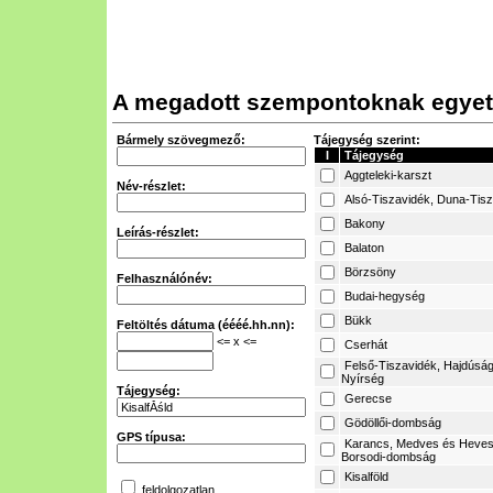
A megadott szempontoknak egyetl
Bármely szövegmező:
Tájegység szerint:
I
Tájegység
Aggteleki-karszt
Név-részlet:
Alsó-Tiszavidék, Duna-Tis
Bakony
Leírás-részlet:
Balaton
Börzsöny
Felhasználónév:
Budai-hegység
Bükk
Feltöltés dátuma (éééé.hh.nn):
<= x <=
Cserhát
Felső-Tiszavidék, Hajdúság
Nyírség
Tájegység:
Gerecse
Gödöllői-dombság
GPS típusa:
Karancs, Medves és Heves
Borsodi-dombság
Kisalföld
feldolgozatlan