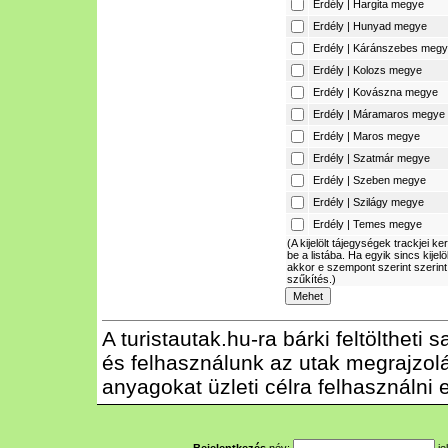
Erdély | Hargita megye
Erdély | Hunyad megye
Erdély | Káránszebes meg
Erdély | Kolozs megye
Erdély | Kovászna megye
Erdély | Máramaros megye
Erdély | Maros megye
Erdély | Szatmár megye
Erdély | Szeben megye
Erdély | Szilágy megye
Erdély | Temes megye
(A kijelölt tájegységek trackjei ke
be a listába. Ha egyik sincs kijelö
akkor e szempont szerint szerint
szűkítés.)
A turistautak.hu-ra bárki feltöltheti
és felhasználunk az utak megrajzolás
anyagokat üzleti célra felhasználni e
Bejelentkezés
név:
je