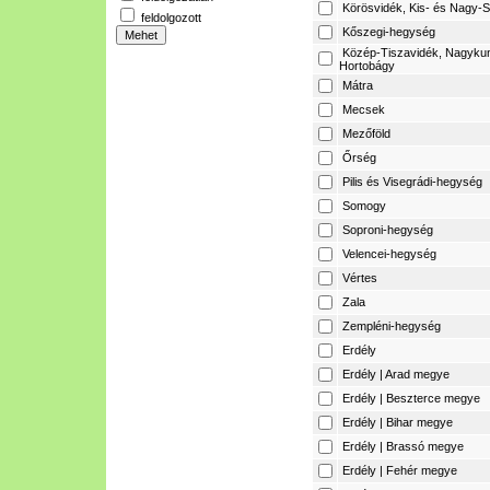
Körösvidék, Kis- és Nagy-S
feldolgozott
Kőszegi-hegység
Közép-Tiszavidék, Nagyku
Hortobágy
Mátra
Mecsek
Mezőföld
Őrség
Pilis és Visegrádi-hegység
Somogy
Soproni-hegység
Velencei-hegység
Vértes
Zala
Zempléni-hegység
Erdély
Erdély | Arad megye
Erdély | Beszterce megye
Erdély | Bihar megye
Erdély | Brassó megye
Erdély | Fehér megye