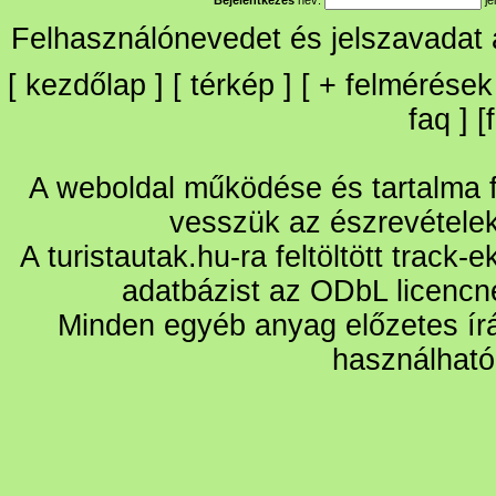
Felhasználónevedet és jelszavadat
[
kezdőlap
] [
térkép
] [
+
felmérések
faq
] [
A weboldal működése és tartalma fo
vesszük az észrevétele
A turistautak.hu-ra feltöltött track-
adatbázist az ODbL licencn
Minden egyéb anyag előzetes írá
használható