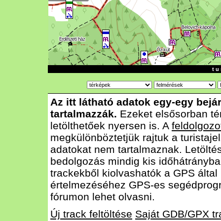
t u 
Az itt látható adatok egy-egy bejá
tartalmazzák.
Ezeket elsősorban té
letölthetőek nyersen is. A
feldolgozo
megkülönböztetjük rajtuk a turistajel
adatokat nem tartalmaznak. Letölté
bedolgozás mindig kis időhátrányba
trackekből kiolvashatók a GPS által
értelmezéséhez GPS-es segédprog
fórumon lehet olvasni.
Új track feltöltése
Saját GDB/GPX tr