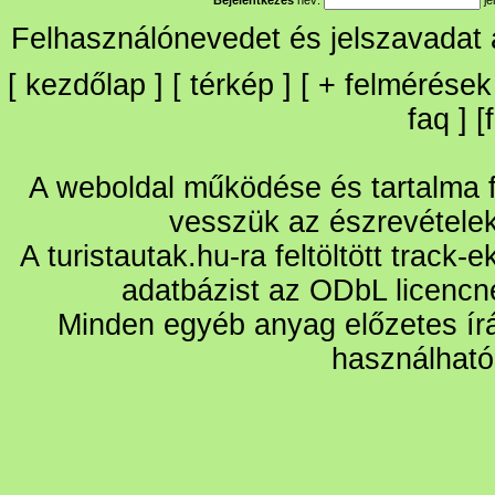
Felhasználónevedet és jelszavadat
[
kezdőlap
] [
térkép
] [
+
felmérések
faq
] [
A weboldal működése és tartalma fo
vesszük az észrevétele
A turistautak.hu-ra feltöltött track-
adatbázist az ODbL licencn
Minden egyéb anyag előzetes írá
használható