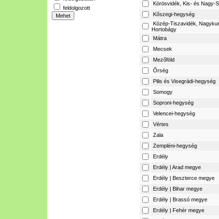
Körösvidék, Kis- és Nagy-S
feldolgozott
Kőszegi-hegység
Közép-Tiszavidék, Nagyku
Hortobágy
Mátra
Mecsek
Mezőföld
Őrség
Pilis és Visegrádi-hegység
Somogy
Soproni-hegység
Velencei-hegység
Vértes
Zala
Zempléni-hegység
Erdély
Erdély | Arad megye
Erdély | Beszterce megye
Erdély | Bihar megye
Erdély | Brassó megye
Erdély | Fehér megye