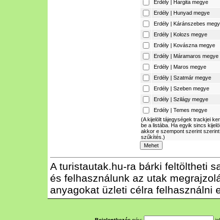
Erdély | Hargita megye
Erdély | Hunyad megye
Erdély | Káránszebes meg
Erdély | Kolozs megye
Erdély | Kovászna megye
Erdély | Máramaros megye
Erdély | Maros megye
Erdély | Szatmár megye
Erdély | Szeben megye
Erdély | Szilágy megye
Erdély | Temes megye
(A kijelölt tájegységek trackjei ke
be a listába. Ha egyik sincs kijelö
akkor e szempont szerint szerint
szűkítés.)
A turistautak.hu-ra bárki feltöltheti
és felhasználunk az utak megrajzolás
anyagokat üzleti célra felhasználni e
Bejelentkezés
név:
je