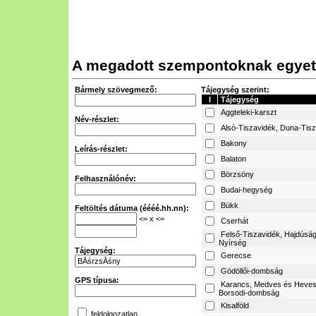
A megadott szempontoknak egyetl
Bármely szövegmező:
Tájegység szerint:
I
Tájegység
Aggteleki-karszt
Név-részlet:
Alsó-Tiszavidék, Duna-Tis
Bakony
Leírás-részlet:
Balaton
Börzsöny
Felhasználónév:
Budai-hegység
Bükk
Feltöltés dátuma (éééé.hh.nn):
<= x <=
Cserhát
Felső-Tiszavidék, Hajdúság
Nyírség
Tájegység:
Gerecse
Gödöllői-dombság
GPS típusa:
Karancs, Medves és Heves
Borsodi-dombság
Kisalföld
feldolgozatlan