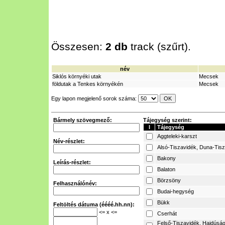
Összesen:
2 db
track (szűrt).
név
Siklós környéki utak
Mecsek
földutak a Tenkes környékén
Mecsek
Egy lapon megjelenő sorok száma:
Bármely szövegmező:
Tájegység szerint:
I
Tájegység
Aggteleki-karszt
Név-részlet:
Alsó-Tiszavidék, Duna-Tis
Bakony
Leírás-részlet:
Balaton
Börzsöny
Felhasználónév:
Budai-hegység
Bükk
Feltöltés dátuma (éééé.hh.nn):
<= x <=
Cserhát
Felső-Tiszavidék, Hajdúság