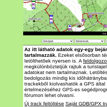
t u 
Az itt látható adatok egy-egy bejá
tartalmazzák.
Ezeket elsősorban té
letölthetőek nyersen is. A
feldolgozo
megkülönböztetjük rajtuk a turistajel
adatokat nem tartalmaznak. Letölté
bedolgozás mindig kis időhátrányba
trackekből kiolvashatók a GPS által
értelmezéséhez GPS-es segédprog
fórumon lehet olvasni.
Új track feltöltése
Saját GDB/GPX tr