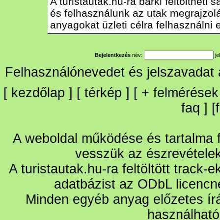
A turistautak.hu-ra bárki feltöltheti
és felhasználunk az utak megrajzolás
anyagokat üzleti célra felhasználni e
Bejelentkezés
név:
je
Felhasználónevedet és jelszavadat
[
kezdőlap
] [
térkép
] [
+
felmérések
faq
] [
A weboldal működése és tartalma fo
vesszük az észrevétele
A turistautak.hu-ra feltöltött track-
adatbázist az ODbL licencn
Minden egyéb anyag előzetes írá
használható