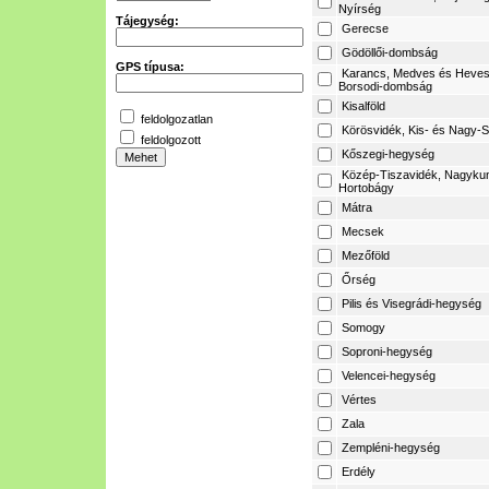
Nyírség
Tájegység:
Gerecse
Gödöllői-dombság
GPS típusa:
Karancs, Medves és Heves
Borsodi-dombság
Kisalföld
feldolgozatlan
Körösvidék, Kis- és Nagy-S
feldolgozott
Kőszegi-hegység
Közép-Tiszavidék, Nagyku
Hortobágy
Mátra
Mecsek
Mezőföld
Őrség
Pilis és Visegrádi-hegység
Somogy
Soproni-hegység
Velencei-hegység
Vértes
Zala
Zempléni-hegység
Erdély