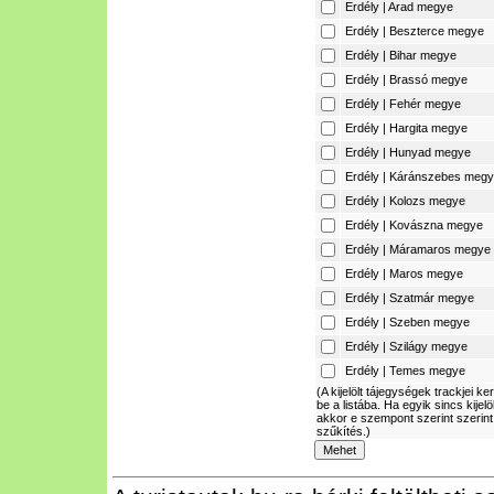
Erdély | Arad megye
Erdély | Beszterce megye
Erdély | Bihar megye
Erdély | Brassó megye
Erdély | Fehér megye
Erdély | Hargita megye
Erdély | Hunyad megye
Erdély | Káránszebes meg
Erdély | Kolozs megye
Erdély | Kovászna megye
Erdély | Máramaros megye
Erdély | Maros megye
Erdély | Szatmár megye
Erdély | Szeben megye
Erdély | Szilágy megye
Erdély | Temes megye
(A kijelölt tájegységek trackjei ke
be a listába. Ha egyik sincs kijelö
akkor e szempont szerint szerint
szűkítés.)