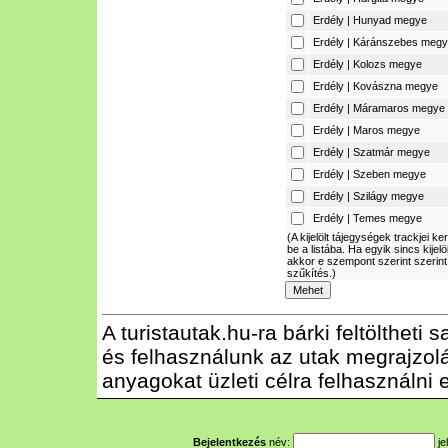
Erdély | Hunyad megye
Erdély | Káránszebes meg
Erdély | Kolozs megye
Erdély | Kovászna megye
Erdély | Máramaros megye
Erdély | Maros megye
Erdély | Szatmár megye
Erdély | Szeben megye
Erdély | Szilágy megye
Erdély | Temes megye
(A kijelölt tájegységek trackjei ke
be a listába. Ha egyik sincs kijelö
akkor e szempont szerint szerint
szűkítés.)
A turistautak.hu-ra bárki feltöltheti
és felhasználunk az utak megrajzolás
anyagokat üzleti célra felhasználni e
Bejelentkezés
név:
je