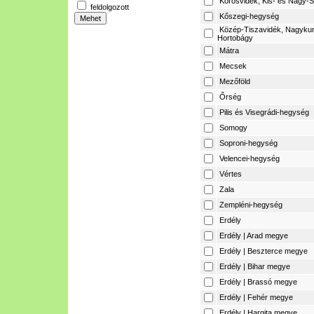
Körösvidék, Kis- és Nagy-S
feldolgozott
Kőszegi-hegység
Közép-Tiszavidék, Nagyku
Hortobágy
Mátra
Mecsek
Mezőföld
Őrség
Pilis és Visegrádi-hegység
Somogy
Soproni-hegység
Velencei-hegység
Vértes
Zala
Zempléni-hegység
Erdély
Erdély | Arad megye
Erdély | Beszterce megye
Erdély | Bihar megye
Erdély | Brassó megye
Erdély | Fehér megye
Erdély | Hargita megye