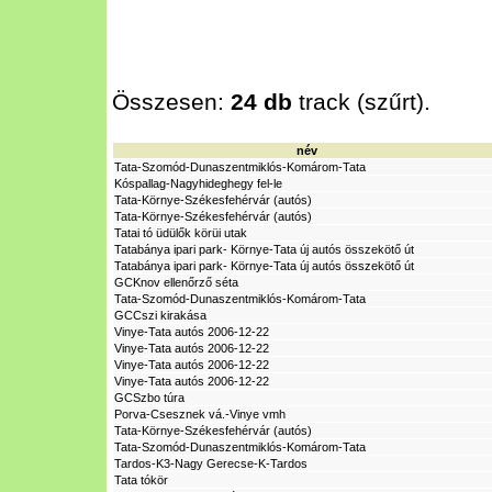
Összesen:
24 db
track (szűrt).
név
Tata-Szomód-Dunaszentmiklós-Komárom-Tata
Kóspallag-Nagyhideghegy fel-le
Tata-Környe-Székesfehérvár (autós)
Tata-Környe-Székesfehérvár (autós)
Tatai tó üdülők körüi utak
Tatabánya ipari park- Környe-Tata új autós összekötő út
Tatabánya ipari park- Környe-Tata új autós összekötő út
GCKnov ellenőrző séta
Tata-Szomód-Dunaszentmiklós-Komárom-Tata
GCCszi kirakása
Vinye-Tata autós 2006-12-22
Vinye-Tata autós 2006-12-22
Vinye-Tata autós 2006-12-22
Vinye-Tata autós 2006-12-22
GCSzbo túra
Porva-Csesznek vá.-Vinye vmh
Tata-Környe-Székesfehérvár (autós)
Tata-Szomód-Dunaszentmiklós-Komárom-Tata
Tardos-K3-Nagy Gerecse-K-Tardos
Tata tókör