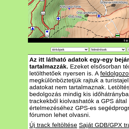
t u 
Az itt látható adatok egy-egy bejá
tartalmazzák.
Ezeket elsősorban té
letölthetőek nyersen is. A
feldolgozo
megkülönböztetjük rajtuk a turistajel
adatokat nem tartalmaznak. Letölté
bedolgozás mindig kis időhátrányba
trackekből kiolvashatók a GPS által
értelmezéséhez GPS-es segédprog
fórumon lehet olvasni.
Új track feltöltése
Saját GDB/GPX tr