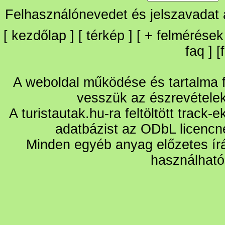
Felhasználónevedet és jelszavadat
[
kezdőlap
] [
térkép
] [
+
felmérések
faq
] [
A weboldal működése és tartalma fo
vesszük az észrevétele
A turistautak.hu-ra feltöltött track-
adatbázist az ODbL licencn
Minden egyéb anyag előzetes írá
használható