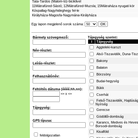
Tata-Tardos (Malom-tó)-biciklivel
11Mátrafüred-Sástó; 12Mátrafüred-Muzsla; 15Mátraháza nyugati kör
Kóspallag-Nagyhideghegy fel-le
Királyháza-Magosfa-Nagymána-Királyháza
Egy lapon megjelenő sorok száma:
Bármely szövegmező:
Tájegység szerint:
I
Tájegység
Aggteleki-karszt
Név-részlet:
Alsó-Tiszavidék, Duna-Tis
Bakony
Leírás-részlet:
Balaton
Börzsöny
Felhasználónév:
Budai-hegység
Bükk
Feltöltés dátuma (éééé.hh.nn):
<= x <=
Cserhát
Felső-Tiszavidék, Hajdúság
Nyírség
Tájegység:
Gerecse
Gödöllői-dombság
GPS típusa:
Karancs, Medves és Heves
Borsodi-dombság
Kisalföld
feldolgozatlan