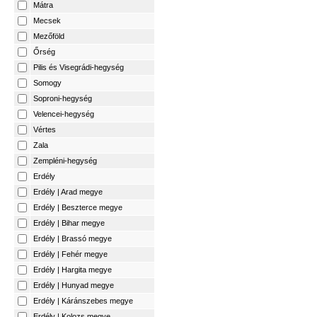
Mátra
Mecsek
Mezőföld
Őrség
Pilis és Visegrádi-hegység
Somogy
Soproni-hegység
Velencei-hegység
Vértes
Zala
Zempléni-hegység
Erdély
Erdély | Arad megye
Erdély | Beszterce megye
Erdély | Bihar megye
Erdély | Brassó megye
Erdély | Fehér megye
Erdély | Hargita megye
Erdély | Hunyad megye
Erdély | Káránszebes megye
Erdély | Kolozs megye