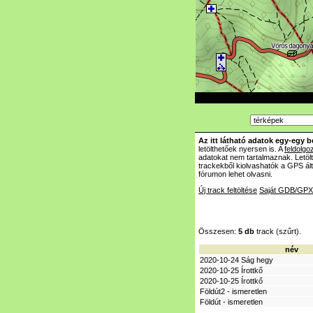
Az itt látható adatok egy-egy b
letölthetőek nyersen is. A
feldolgo
adatokat nem tartalmaznak. Letöl
trackekből kiolvashatók a GPS á
fórumon lehet olvasni.
Új track feltöltése
Saját GDB/GPX 
Összesen:
5 db
track (szűrt).
név
2020-10-24 Ság hegy
2020-10-25 Írottkő
2020-10-25 Írottkő
Földút2 - ismeretlen
Földút - ismeretlen