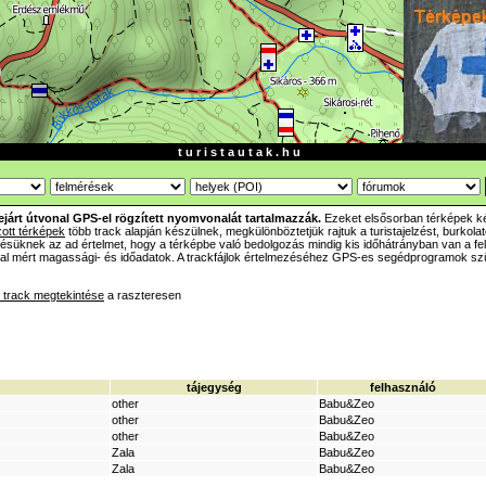
t u r i s t a u t a k . h u
ejárt útvonal GPS-el rögzített nyomvonalát tartalmazzák.
Ezeket elsősorban térképek ké
zott térképek
több track alapján készülnek, megkülönböztetjük rajtuk a turistajelzést, burkolato
tésüknek az ad értelmet, hogy a térképbe való bedolgozás mindig kis időhátrányban van a fe
ltal mért magassági- és időadatok. A trackfájlok értelmezéséhez GPS-es segédprogramok s
track megtekintése
a raszteresen
tájegység
felhasználó
other
Babu&Zeo
other
Babu&Zeo
other
Babu&Zeo
Zala
Babu&Zeo
Zala
Babu&Zeo