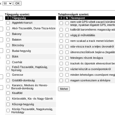
a:
Tájegység szerint:
Tulajdonságok szerint:
I
Tájegység
I
N
Szempont
nem volt GPS-vételt zavaró körülm
Aggteleki-karszt
teteje, nyakban lógatott GPS, interf
Alsó-Tiszavidék, Duna-Tisza-köze
kalibrált barométeres magasság-ad
Bakony
végig jó műholdállás
Balaton
nem szakad a track menet közben
Börzsöny
oda-vissza track a teljes útvonalról
Budai-hegység
útkereszteződések bejárva (legaláb
Bükk
:
felesleges részek levágva
Cserhát
trackek és útpontok elnevezései b
Felső-Tiszavidék, Hajdúság,
vázlat készült a csomópontokról
Nyírség
Gerecse
minden lehetséges csomópont megj
Gödöllői-dombság
magam szerkesztem a térképre
Karancs, Medves és Heves-
Borsodi-dombság
Kisalföld
Körösvidék, Kis- és Nagy-Sárrét
Kőszegi-hegység
Közép-Tiszavidék, Nagykunság,
Hortobágy