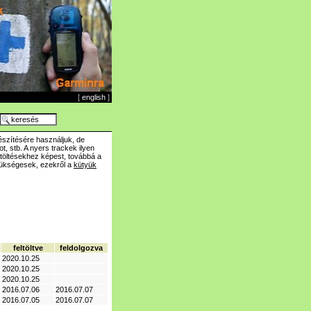
[
english
]
szítésére használjuk, de
t, stb. A nyers trackek ilyen
ltöltésekhez képest, továbbá a
zükségesek, ezekről a
kütyük
feltöltve
feldolgozva
2020.10.25
2020.10.25
2020.10.25
2016.07.06
2016.07.07
2016.07.05
2016.07.07