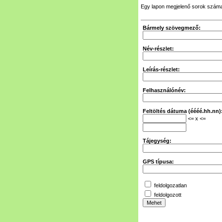
Egy lapon megjelenő sorok szám
Bármely szövegmező:
Név-részlet:
Leírás-részlet:
Felhasználónév:
Feltöltés dátuma (éééé.hh.nn)
<= x <=
Tájegység:
GPS típusa:
feldolgozatlan
feldolgozott