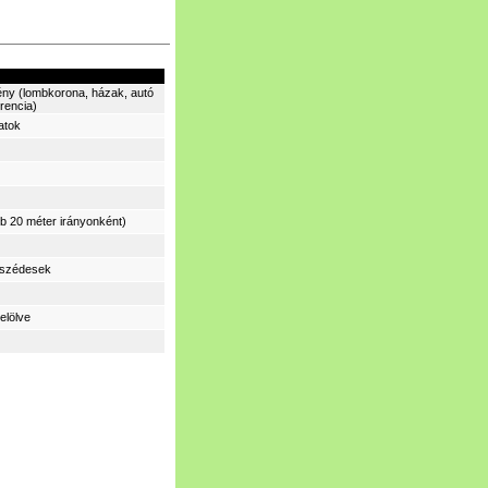
ény (lombkorona, házak, autó
erencia)
atok
b 20 méter irányonként)
eszédesek
elölve