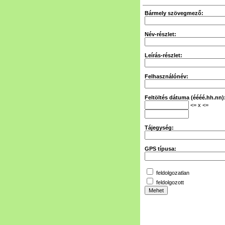
Bármely szövegmező:
Név-részlet:
Leírás-részlet:
Felhasználónév:
Feltöltés dátuma (éééé.hh.nn)
<= x <=
Tájegység:
GPS típusa:
feldolgozatlan
feldolgozott