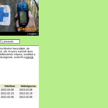
[
english
]
szítésére használjuk, de
t, stb. A nyers trackek ilyen
ltöltésekhez képest, továbbá a
zükségesek, ezekről a
kütyük
feltöltve
feldolgozva
2023.03.08
2023.03.08
2012.02.19
2012.02.19
2012.02.06
2012.02.06