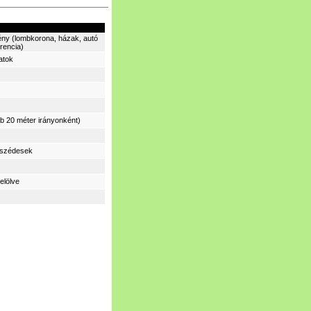
ény (lombkorona, házak, autó
erencia)
atok
b 20 méter irányonként)
eszédesek
elölve