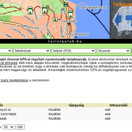
t u r i s t a u t a k . h u
ejárt útvonal GPS-el rögzített nyomvonalát tartalmazzák.
Ezeket elsősorban térképek ké
zott térképek
több track alapján készülnek, megkülönböztetjük rajtuk a turistajelzést, burkolato
tésüknek az ad értelmet, hogy a térképbe való bedolgozás mindig kis időhátrányban van a fe
ltal mért magassági- és időadatok. A trackfájlok értelmezéséhez GPS-es segédprogramok s
track megtekintése
a raszteresen
év
tájegység
felhasználó
nyzó út
Kisalföld
widi
közti földút
Kisalföld
widi
dutak
Kisalföld
widi
a: