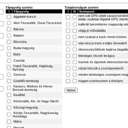
Tájegység szerint:
Tulajdonságok szerint:
I
Tájegység
I
N
Szempont
nem volt GPS-vételt zavaró körülm
Aggteleki-karszt
teteje, nyakban lógatott GPS, interf
Alsó-Tiszavidék, Duna-Tisza-köze
kalibrált barométeres magasság-ad
Bakony
végig jó műholdállás
Balaton
nem szakad a track menet közben
Börzsöny
oda-vissza track a teljes útvonalról
Budai-hegység
útkereszteződések bejárva (legaláb
Bükk
:
felesleges részek levágva
Cserhát
trackek és útpontok elnevezései b
Felső-Tiszavidék, Hajdúság,
vázlat készült a csomópontokról
Nyírség
Gerecse
minden lehetséges csomópont megj
Gödöllői-dombság
magam szerkesztem a térképre
Karancs, Medves és Heves-
Borsodi-dombság
Kisalföld
Körösvidék, Kis- és Nagy-Sárrét
Kőszegi-hegység
Közép-Tiszavidék, Nagykunság,
Hortobágy
Mátra
Mecsek