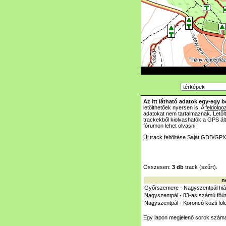
Az itt látható adatok egy-egy b
letölthetőek nyersen is. A
feldolgo
adatokat nem tartalmaznak. Letöl
trackekből kiolvashatók a GPS á
fórumon lehet olvasni.
Új track feltöltése
Saját GDB/GPX 
Összesen:
3 db
track (szűrt).
n
Győrszemere - Nagyszentpál hiá
Nagyszentpál - 83-as számú főút 
Nagyszentpál - Koroncó közti föl
Egy lapon megjelenő sorok szám