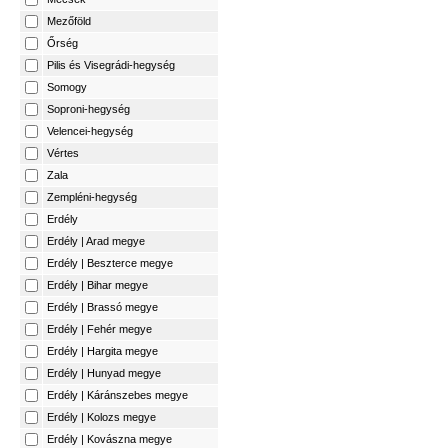
Mezőföld
Őrség
Pilis és Visegrádi-hegység
Somogy
Soproni-hegység
Velencei-hegység
Vértes
Zala
Zempléni-hegység
Erdély
Erdély | Arad megye
Erdély | Beszterce megye
Erdély | Bihar megye
Erdély | Brassó megye
Erdély | Fehér megye
Erdély | Hargita megye
Erdély | Hunyad megye
Erdély | Káránszebes megye
Erdély | Kolozs megye
Erdély | Kovászna megye