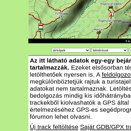
t u 
Az itt látható adatok egy-egy bejá
tartalmazzák.
Ezeket elsősorban té
letölthetőek nyersen is. A
feldolgozo
megkülönböztetjük rajtuk a turistajel
adatokat nem tartalmaznak. Letölté
bedolgozás mindig kis időhátrányba
trackekből kiolvashatók a GPS által
értelmezéséhez GPS-es segédprog
fórumon lehet olvasni.
Új track feltöltése
Saját GDB/GPX tr