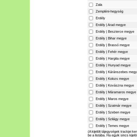
Zala
Zempléni-hegység
Erdély
Erdély | Arad megye
Erdély | Beszterce megye
Erdély | Bihar megye
Erdély | Brassó megye
Erdély | Fehér megye
Erdély | Hargita megye
Erdély | Hunyad megye
Erdély | Káránszebes meg
Erdély | Kolozs megye
Erdély | Kovászna megye
Erdély | Máramaros megye
Erdély | Maros megye
Erdély | Szatmár megye
Erdély | Szeben megye
Erdély | Szilágy megye
Erdély | Temes megye
(A kijelölt tájegységek trackjei ke
be a listába. Ha egyik sincs kijelö