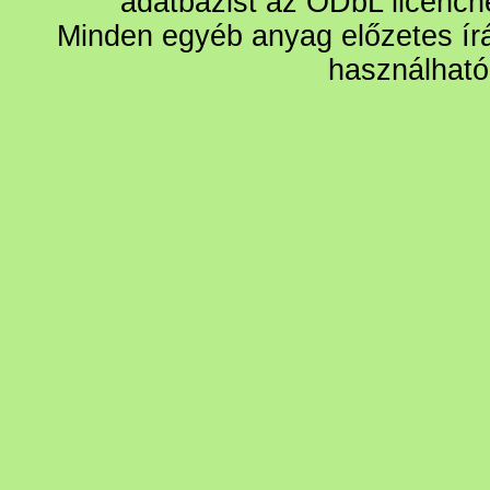
adatbázist az ODbL licencn
Minden egyéb anyag előzetes írá
használható