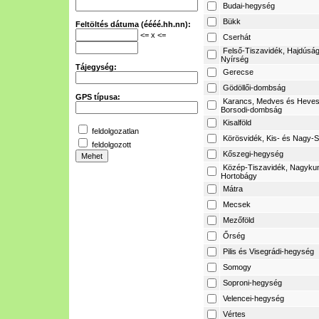
Budai-hegység
Bükk
Feltöltés dátuma (éééé.hh.nn):
<= x <=
Cserhát
Felső-Tiszavidék, Hajdúság
Nyírség
Tájegység:
Gerecse
Gödöllői-dombság
GPS típusa:
Karancs, Medves és Heves
Borsodi-dombság
Kisalföld
feldolgozatlan
Körösvidék, Kis- és Nagy-S
feldolgozott
Kőszegi-hegység
Közép-Tiszavidék, Nagyku
Hortobágy
Mátra
Mecsek
Mezőföld
Őrség
Pilis és Visegrádi-hegység
Somogy
Soproni-hegység
Velencei-hegység
Vértes