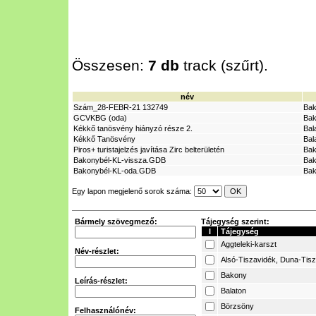
Összesen:
7 db
track (szűrt).
név
Szám_28-FEBR-21 132749
Ba
GCVKBG (oda)
Ba
Kékkő tanösvény hiányzó része 2.
Bal
Kékkő Tanösvény
Bal
Piros+ turistajelzés javítása Zirc belterületén
Ba
Bakonybél-KL-vissza.GDB
Ba
Bakonybél-KL-oda.GDB
Ba
Egy lapon megjelenő sorok száma:
Bármely szövegmező:
Tájegység szerint:
I
Tájegység
Aggteleki-karszt
Név-részlet:
Alsó-Tiszavidék, Duna-Tis
Bakony
Leírás-részlet:
Balaton
Börzsöny
Felhasználónév: